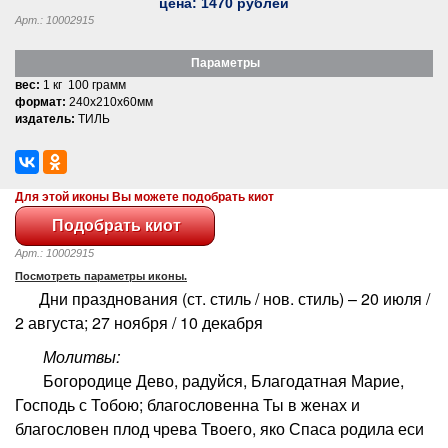
цена:
1470
рублей
Арт.: 10002915
Параметры
вес:
1 кг 100 грамм
формат:
240x210x60мм
издатель:
ТИЛЬ
Для этой иконы Вы можете подобрать киот
Арт.: 10002915
Посмотреть параметры иконы.
Дни празднования (ст. стиль / нов. стиль) – 20 июля /
2 августа; 27 ноября / 10 декабря
Молитвы:
Богородице Дево, радуйся, Благодатная Марие,
Господь с Тобою; благословенна Ты в женах и
благословен плод чрева Твоего, яко Спаса родила еси