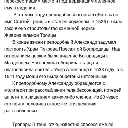
перекрестившим место и подтвердившим явленное
ему в видении.
В этом же году преподобный основал обитель во
имя Святой Троицы и стал ее игуменом. В 1526 г. было
закончено строительство каменной церкви
Живоначальной Троицы.
В конце жизни преподобный Александр задумал
построить Храм Покрова Пресвятой Богородицы. Над
основанием церкви было видение Богородицы с
Младенцем. Богородица ободрила старца и
благословила обитель. Умер Александр в 1533 году, а в
1541 году мощи его были обретены нетленными.
К преподобному Александру обращаются с
молитвой при расслаблении тела бессоницей, потерей
аппетита и лишением каких-либо членов. Из 23 чудес
его почти половина относятся к исцелению
расслабленных.
Тропарь: В тебе, отче, известно спасеся еже по