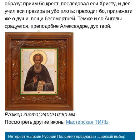
образу: приим бо крест, последовал еси Христу, и дея
учил еси презирати убо плоть: преходит бо, прилежати
же о души, вещи бессмертней. Темже и со Ангелы
срадуется, преподобне Александре, дух твой.
Размер киота: 240*210*60 мм
Посмотреть другие иконы
Мастерская ТИЛЬ
Интернет-магазин Русский Паломник предлагает широкий выбор