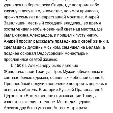
удалился на берега реки Свирь, где построил себе
хижину в лесу и в одиночестве, не имея припасов,
прожил семь лет в непрестанной молитве. Андрей
Завалишин, местный соседний владелец, во время
охоты увидел необыкновенный свет над местом, где
была хижина Александра, и пришел к пустыннику.
Андрей просил рассказать праведника о своей жизни и,
сделавшись духовным сыном, сам ушел на Валаам, а
позднее основал Ондрусовский монастырь и
прославился святой жизнью.
В 1508 г. Александру было явление
Живоначальной Троицы - Трех Мужей, облаченных в
светлые белые одежды, осиянных Небесной славой.
Преподобный получил повеление построить церковь и
основать обитель. В истории Русской Православной
Церкви это Божественное снисхождение Троицы
известно как единственное. Место для церкви
Александру было указано Ангелом, три раза