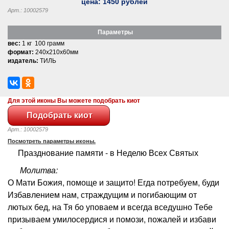
цена:
1450
рублей
Арт.: 10002579
Параметры
вес:
1 кг 100 грамм
формат:
240x210x60мм
издатель:
ТИЛЬ
Для этой иконы Вы можете подобрать киот
Арт.: 10002579
Посмотреть параметры иконы.
Празднование памяти - в Неделю Всех Святых
Молитва:
О Мати Божия, помоще и защито! Егда потребуем, буди
Избавлением нам, страждущим и погибающим от
лютых бед, на Тя бо уповаем и всегда вседушно Тебе
призываем умилосердися и помози, пожалей и избави