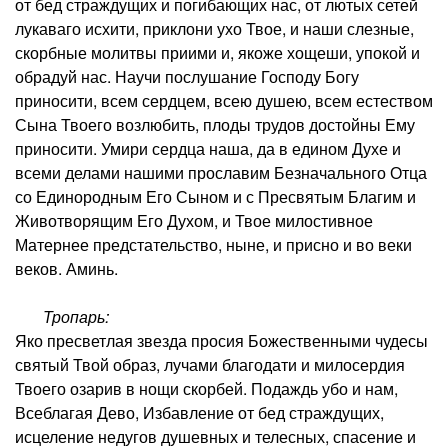
от бед страждущих и погибающих нас, от лютых сетей
лукаваго исхити, приклони ухо Твое, и наши слезные,
скорбные молитвы приими и, якоже хощеши, упокой и
обрадуй нас. Научи послушание Господу Богу
приносити, всем сердцем, всею душею, всем естеством
Сына Твоего возлюбить, плоды трудов достойны Ему
приносити. Умири сердца наша, да в едином Духе и
всеми делами нашими прославим Безначального Отца
со Единородным Его Сыном и с Пресвятым Благим и
Животворящим Его Духом, и Твое милостивное
Матернее предстательство, ныне, и присно и во веки
веков. Аминь.
Тропарь:
Яко пресветлая звезда просия Божественными чудесы
святый Твой образ, лучами благодати и милосердия
Твоего озарив в нощи скорбей. Подаждь убо и нам,
Всеблагая Дево, Избавление от бед страждущих,
исцеление недугов душевных и телесных, спасение и