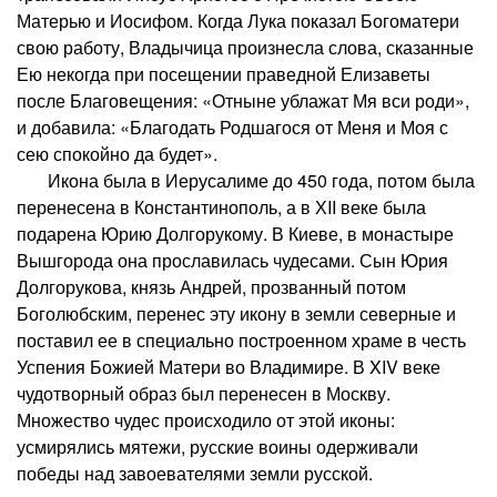
Матерью и Иосифом. Когда Лука показал Богоматери
свою работу, Владычица произнесла слова, сказанные
Ею некогда при посещении праведной Елизаветы
после Благовещения: «Отныне ублажат Мя вси роди»,
и добавила: «Благодать Родшагося от Меня и Моя с
сею спокойно да будет».
Икона была в Иерусалиме до 450 года, потом была
перенесена в Константинополь, а в ХII веке была
подарена Юрию Долгорукому. В Киеве, в монастыре
Вышгорода она прославилась чудесами. Сын Юрия
Долгорукова, князь Андрей, прозванный потом
Боголюбским, перенес эту икону в земли северные и
поставил ее в специально построенном храме в честь
Успения Божией Матери во Владимире. В XIV веке
чудотворный образ был перенесен в Москву.
Множество чудес происходило от этой иконы:
усмирялись мятежи, русские воины одерживали
победы над завоевателями земли русской.