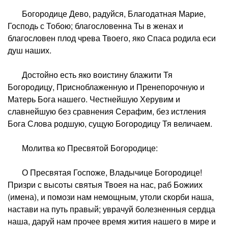
Богородице Дево, радуйся, Благодатная Марие,
Господь с Тобою; благословенна Ты в женах и
благословен плод чрева Твоего, яко Спаса родила еси
душ наших.
Достойно есть яко воистину блажити Тя
Богородицу, Присноблаженную и Пренепорочную и
Матерь Бога нашего. Честнейшую Херувим и
славнейшую без сравнения Серафим, без истления
Бога Слова родшую, сущую Богородицу Тя величаем.
Молитва ко Пресвятой Богородице:
О Пресвятая Госпоже, Владычице Богородице!
Призри с высоты святыя Твоея на нас, раб Божиих
(имена), и помози нам немощным, утоли скорби наша,
настави на путь правый; уврачуй болезненныя сердца
наша, даруй нам прочее время жития нашего в мире и