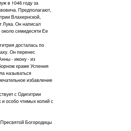
уж в 1046 году за
авовича. Предполагают,
итрии Влахернской,
т Лука. Он написал
 около семидесяти Ее
итрия досталась по
аху. Он перенес
ны - икону - из
оборном храме Успения
ла называться
мечательное избавление
твует с Одигитрии
 и особо чтимых копий с
Пресвятой Богородицы