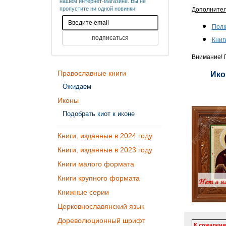
нашем интернет-магазине. Вы не
пропустите ни одной новинки!
Дополните
Полк
Книг
Внимание! П
Православные книги
Ико
Ожидаем
Иконы
Подобрать киот к иконе
Книги, изданные в 2024 году
Книги, изданные в 2023 году
Книги малого формата
Книги крупного формата
Книжные серии
Церковнославянский язык
Дореволюционный шрифт
К сожалени