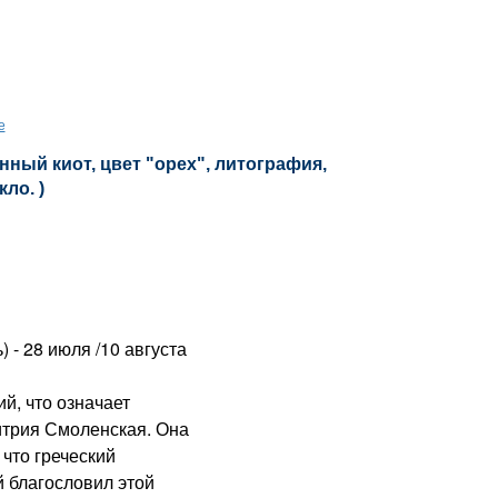
е
нный киот, цвет "орех", литография,
кло. )
) - 28 июля /10 августа
, что означает
итрия Смоленская. Она
 что греческий
 благословил этой