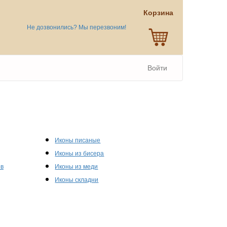
Корзина
Не дозвонились? Мы перезвоним!
Войти
Иконы писаные
Иконы из бисера
ов
Иконы из меди
Иконы складни