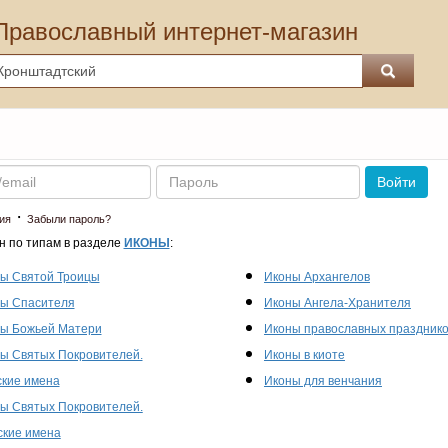
Православный интернет-магазин
Пароль
Войти
·
ия
Забыли пароль?
н по типам в разделе
ИКОНЫ
:
ы Святой Троицы
Иконы Архангелов
ы Спасителя
Иконы Ангела-Хранителя
ы Божьей Матери
Иконы православных праздник
ы Святых Покровителей.
Иконы в киоте
кие имена
Иконы для венчания
ы Святых Покровителей.
кие имена