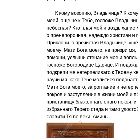
К кому возопию, Владычице? К кому 
моей, аще не к Тебе, госпоже Владычи
небесная? Кто плач мой и воздыхание 
о пренепорочная, надеждо христиан 
Приклони, о пречистая Владычице, уше
моему. Мати Бога моего, не призри мя
помощи, услыши стенание мое и вопль 
госпоже Богородице Царице. И подажд
подкрепи мя нетерпеливаго к Твоему х
научи мя, како Тебе молитися подобает,
Мати Бога моего, за роптание и нетерп
покров и заступление в жизни моей и п
пристанищу блаженнаго онаго покоя, и 
избраннаго Твоего стада и тамо удосто
славити Тя во веки. Аминь.