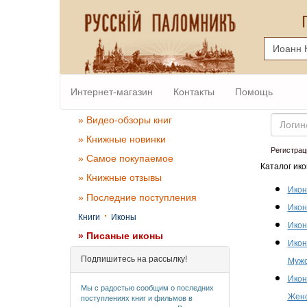
Интернет-магазин
Контакты
Помощь
Email
» Видео-обзоры книг
» Книжные новинки
Регистрац
» Самое покупаемое
Каталог ико
» Книжные отзывы
Икон
» Последние поступления
Икон
·
Книги
Иконы
Икон
» Писаные иконы
Икон
Подпишитесь на рассылку!
Мужс
Икон
Мы с радостью сообщим о последних
Женс
поступлениях книг и фильмов в