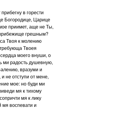
прибегну в горести
це Богородице, Царице
мое приимет, аще не Ты,
и прибежище грешным?
са Твоя к молению
, требующа Твоея
сердца моего внуши, о
ь ми радость душевную,
валению, вразуми и
 и не отступи от мене,
ение мое: но буди ми
риведи мя к тихому
сопричти мя к лику
й мя воспевати и