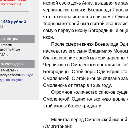
иконой свою дочь Анну, выдавая ее зам
тсутствует на
черниговского князя Всеволода Яросл
что эта икона является списком с Одиг
:
1450
рублей
творцом которой был святой евангелис
91
самую первую икону Богородицы и еще
икон.
араметры
После смерти князя Всеволода Одиг
0 грамм
наследству его сыну Владимиру Моном
0x210x60мм
ТИЛЬ
благословение своей матери царевны Ан
Чернигова в Смоленск и поставил в с
ть со скидкой
Богородицы. С той поры Одигитрия ста
ет-магазин
 покупателям
гибкую
Смоленской. С этой иконой связано за
док на покупки
.
Смоленска от татар в 1239 году.
Огромное количество списков сущес
Смоленской. Одних только чудотворных
этой иконы более тридцати.
Молитва перед Смоленской иконой 
(Одигитрией):