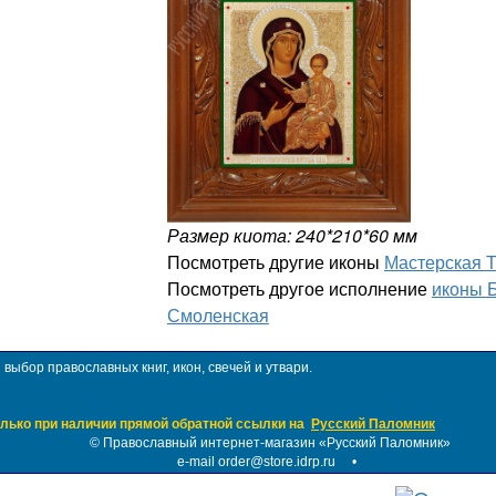
Размер киота: 240*210*60 мм
Посмотреть другие иконы
Мастерская 
Посмотреть другое исполнение
иконы 
Смоленская
ыбор православных книг, икон, свечей и утвари.
лько при наличии прямой обратной ссылки на
Русский Паломник
©
Православный интернет-магазин «Русский Паломник»
e-mail order@store.idrp.ru
•