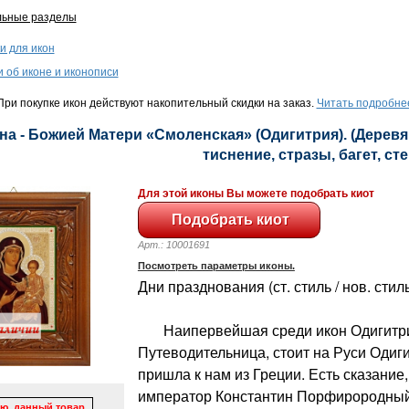
льные разделы
и для икон
и об иконе и иконописи
ри покупке икон действуют накопительный скидки на заказ.
Читать подробне
на - Божией Матери «Смоленская» (Одигитрия). (Деревя
тиснение, стразы, багет, сте
Для этой иконы Вы можете подобрать киот
Арт.: 10001691
Посмотреть параметры иконы.
Дни празднования (ст. стиль / нов. стиль
Наипервейшая среди икон Одигитрий
Путеводительница, стоит на Руси Одиг
пришла к нам из Греции. Есть сказание,
император Константин Порфирородный
ю, данный товар