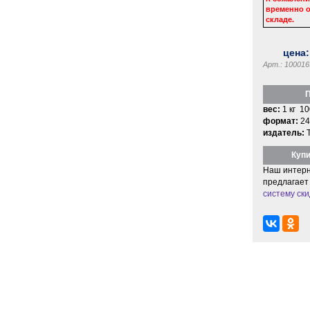
временно о
складе.
цена
Арт.: 100016
П
вес:
1 кг 10
формат:
24
издатель:
Купи
Наш интерн
предлагает
систему ски