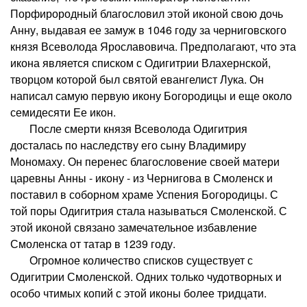
Порфирородный благословил этой иконой свою дочь
Анну, выдавая ее замуж в 1046 году за черниговского
князя Всеволода Ярославовича. Предполагают, что эта
икона является списком с Одигитрии Влахернской,
творцом которой был святой евангелист Лука. Он
написал самую первую икону Богородицы и еще около
семидесяти Ее икон.
После смерти князя Всеволода Одигитрия
досталась по наследству его сыну Владимиру
Мономаху. Он перенес благословение своей матери
царевны Анны - икону - из Чернигова в Смоленск и
поставил в соборном храме Успения Богородицы. С
той поры Одигитрия стала называться Смоленской. С
этой иконой связано замечательное избавление
Смоленска от татар в 1239 году.
Огромное количество списков существует с
Одигитрии Смоленской. Одних только чудотворных и
особо чтимых копий с этой иконы более тридцати.