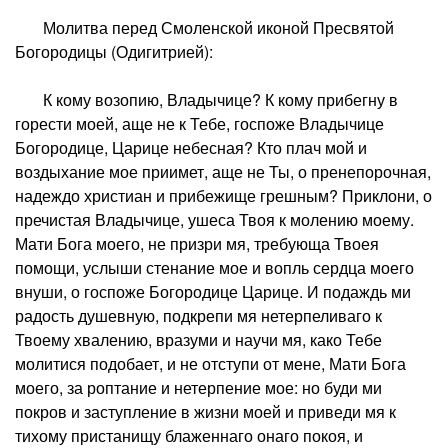
Молитва перед Смоленской иконой Пресвятой
Богородицы (Одигитрией):
К кому возопию, Владычице? К кому прибегну в
горести моей, аще не к Тебе, госпоже Владычице
Богородице, Царице небесная? Кто плач мой и
воздыхание мое приимет, аще не Ты, о пренепорочная,
надеждо христиан и прибежище грешным? Приклони, о
пречистая Владычице, ушеса Твоя к молению моему.
Мати Бога моего, не призри мя, требующа Твоея
помощи, услыши стенание мое и вопль сердца моего
внуши, о госпоже Богородице Царице. И подаждь ми
радость душевную, подкрепи мя нетерпеливаго к
Твоему хвалению, вразуми и научи мя, како Тебе
молитися подобает, и не отступи от мене, Мати Бога
моего, за роптание и нетерпение мое: но буди ми
покров и заступление в жизни моей и приведи мя к
тихому пристанищу блаженнаго онаго покоя, и