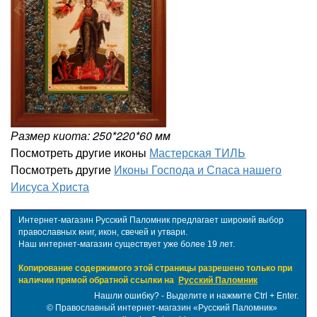
Размер киота: 250*220*60 мм
Посмотреть другие иконы
Мастерская ТИЛЬ
Посмотреть другие
Иконы Господа и Спаса нашего
Иисуса Христа
Интернет-магазин Русский Паломник предлагает широкий выбор
православных книг, икон, свечей и утвари.
Наш интернет-магазин существует уже более 19 лет.
Копирование содержимого этой страницы разрешено только при
наличии прямой обратной ссылки на
Русский Паломник
Нашли ошибку? - Выделите и нажмите Ctrl + Enter.
©
Православный интернет-магазин «Русский Паломник»