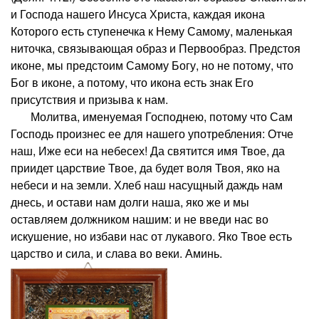
и Господа нашего Инсуса Христа, каждая икона
Которого есть ступенечка к Нему Самому, маленькая
ниточка, связывающая образ и Первообраз. Предстоя
иконе, мы предстоим Самому Богу, но не потому, что
Бог в иконе, а потому, что икона есть знак Его
присутствия и призыва к нам.
Молитва, именуемая Господнею, потому что Сам
Господь произнес ее для нашего употребления: Отче
наш, Иже еси на небесех! Да святится имя Твое, да
приидет царствие Твое, да будет воля Твоя, яко на
небеси и на земли. Хлеб наш насущный даждь нам
днесь, и остави нам долги наша, яко же и мы
оставляем должником нашим: и не введи нас во
искушение, но избави нас от лукавого. Яко Твое есть
царство и сила, и слава во веки. Аминь.