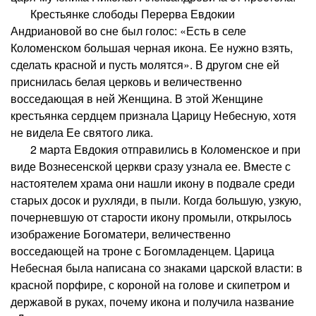
Крестьянке слободы Перерва Евдокии
Андриановой во сне был голос: «Есть в селе
Коломенском большая черная икона. Ее нужно взять,
сделать красной и пусть молятся». В другом сне ей
приснилась белая церковь и величественно
восседающая в ней Женщина. В этой Женщине
крестьянка сердцем признала Царицу Небесную, хотя
не видела Ее святого лика.
2 марта Евдокия отправились в Коломенское и при
виде Вознесенской церкви сразу узнала ее. Вместе с
настоятелем храма они нашли икону в подвале среди
старых досок и рухляди, в пыли. Когда большую, узкую,
почерневшую от старости икону промыли, открылось
изображение Богоматери, величественно
восседающей на троне с Богомладенцем. Царица
Небесная была написана со знаками царской власти: в
красной порфире, с короной на голове и скипетром и
державой в руках, почему икона и получила название