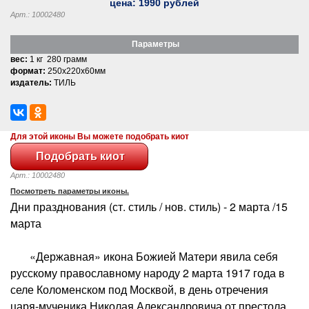
цена:
1990
рублей
Арт.: 10002480
Параметры
вес:
1 кг 280 грамм
формат:
250x220x60мм
издатель:
ТИЛЬ
Для этой иконы Вы можете подобрать киот
Арт.: 10002480
Посмотреть параметры иконы.
Дни празднования (ст. стиль / нов. стиль) - 2 марта /15
марта
«Державная» икона Божией Матери явила себя
русскому православному народу 2 марта 1917 года в
селе Коломенском под Москвой, в день отречения
царя-мученика Николая Александровича от престола.