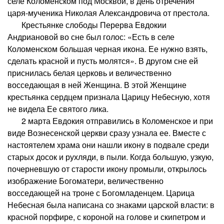
селе Коломенском под Москвой, в день отречения
царя-мученика Николая Александровича от престола.
Крестьянке слободы Перерва Евдокии
Андриановой во сне был голос: «Есть в селе
Коломенском большая черная икона. Ее нужно взять,
сделать красной и пусть молятся». В другом сне ей
приснилась белая церковь и величественно
восседающая в ней Женщина. В этой Женщине
крестьянка сердцем признала Царицу Небесную, хотя
не видела Ее святого лика.
2 марта Евдокия отправились в Коломенское и при
виде Вознесенской церкви сразу узнала ее. Вместе с
настоятелем храма они нашли икону в подвале среди
старых досок и рухляди, в пыли. Когда большую, узкую,
почерневшую от старости икону промыли, открылось
изображение Богоматери, величественно
восседающей на троне с Богомладенцем. Царица
Небесная была написана со знаками царской власти: в
красной порфире, с короной на голове и скипетром и