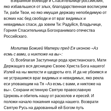
Взбранной Воеводе и Спасительнице российския,
яко избавльшеся от злых, благодарственная восписуем
Ти, раби Твои, но яко имущая державу непобедимую от
всяких нас бед свободи и от враг видимых и
невидимых спаси, да зовем Ти: Радуйся, Владычице,
Горняя Спасительница Богохранимаго отечества
Российскаго.
Молитва Божией Матери пред Ея иконою «Аз
есмь с вами, и никтоже на вы»:
О, Всеблагая Заступнице рода христианскаго, Мати
Держащаго вся десницею Своею Христа Бога нашего!
Излей на ны милости и щедроты его. И да не убоимся и
не устрашимся враг видимых и невидимых, яко рекла
еси уповающим на Тя «Аз есмь с вами, и никтоже на
вы». Сохрани истинную Святую православную
Церковь и обитель нашу от расколов и ересей. И
положи начало покаяния народа нашего. Возврати
Святую Русь на дарованный ей Богом путь