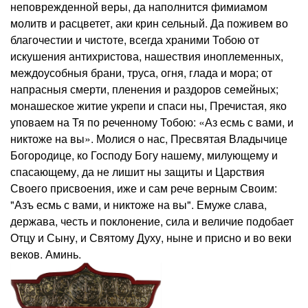
неповрежденной веры, да наполнится фимиамом
молитв и расцветет, аки крин сельный. Да поживем во
благочестии и чистоте, всегда храними Тобою от
искушения антихристова, нашествия иноплеменных,
междоусобныя брани, труса, огня, глада и мора; от
напрасныя смерти, пленения и раздоров семейных;
монашеское житие укрепи и спаси ны, Пречистая, яко
уповаем на Тя по реченному Тобою: «Аз есмь с вами, и
никтоже на вы». Молися о нас, Пресвятая Владычице
Богородице, ко Господу Богу нашему, милующему и
спасающему, да не лишит ны защиты и Царствия
Своего присвоения, иже и сам рече верным Своим:
"Азъ есмь с вами, и никтоже на вы". Емуже слава,
держава, честь и поклонение, сила и величие подобает
Отцу и Сыну, и Святому Духу, ныне и присно и во веки
веков. Аминь.