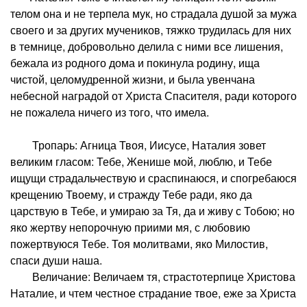
телом она и не терпела мук, но страдала душой за мужа
своего и за других мучеников, тяжко трудилась для них
в темнице, добровольно делила с ними все лишения,
бежала из родного дома и покинула родину, ища
чистой, целомудренной жизни, и была увенчана
небесной наградой от Христа Спасителя, ради которого
не пожалела ничего из того, что имела.
Тропарь: Агница Твоя, Иисусе, Наталия зовет
великим гласом: Тебе, Женише мой, люблю, и Тебе
ищущи страдальчествую и сраспинаюся, и спогребаюся
крещению Твоему, и стражду Тебе ради, яко да
царствую в Тебе, и умираю за Тя, да и живу с Тобою; но
яко жертву непорочную приими мя, с любовию
пожертвуюся Тебе. Тоя молитвами, яко Милостив,
спаси души наша.
Величание: Величаем тя, страстотерпице Христова
Наталие, и чтем честное страдание твое, еже за Христа