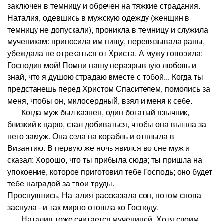
заключен в темницу и обречен на тяжкие страдания.
Наталия, одевшись в мужскую одежду (женщин в
темницу не допускали), проникла в темницу и служила
мученикам: приносила им пищу, перевязывала раны,
убеждала не отрекаться от Христа. А мужу говорила:
Господин мой! Помни нашу неразрывную любовь и
знай, что я душою страдаю вместе с тобой... Когда ты
предстанешь перед Христом Спасителем, помолись за
меня, чтобы он, милосердный, взял и меня к себе.
Когда муж был казнен, один богатый язычник,
близкий к царю, стал добиваться, чтобы она вышла за
него замуж. Она села на корабль и отплыла в
Византию. В первую же ночь явился во сне муж и
сказал: Хорошо, что ты прибыла сюда; ты пришла на
упокоение, которое приготовил тебе Господь; оно будет
тебе наградой за твои труды.
Проснувшись, Наталия рассказала сон, потом снова
заснула - и так мирно отошла ко Господу.
Наталия тоже считается мученицей. Хотя своим