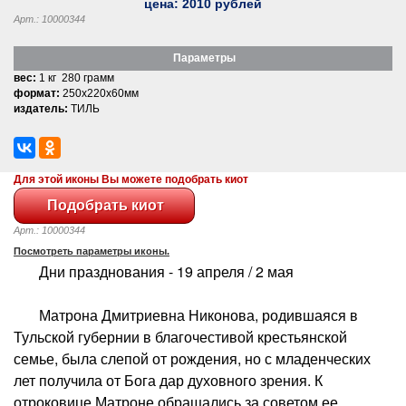
цена:
2010
рублей
Арт.: 10000344
Параметры
вес:
1 кг 280 грамм
формат:
250x220x60мм
издатель:
ТИЛЬ
Для этой иконы Вы можете подобрать киот
Арт.: 10000344
Посмотреть параметры иконы.
Дни празднования - 19 апреля / 2 мая
Матрона Дмитриевна Никонова, родившаяся в
Тульской губернии в благочестивой крестьянской
семье, была слепой от рождения, но с младенческих
лет получила от Бога дар духовного зрения. К
отроковице Матроне обращались за советом ее