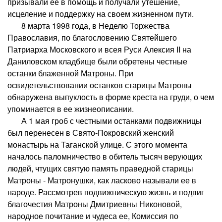
призывали ее в помощь и получали утешение,
исцеление и поддержку на своем жизненном пути.
8 марта 1998 года, в Неделю Торжества
Православия, по благословению Святейшего
Патриарха Московского и всея Руси Алексия II на
Даниловском кладбище были обретены честные
останки блаженной Матроны. При
освидетельствовании останков старицы Матроны
обнаружена выпуклость в форме креста на груди, о чем
упоминается в ее жизнеописании.
А 1 мая гроб с честными останками подвижницы
был перенесен в Свято-Покровский женский
монастырь на Таганской улице. С этого момента
началось паломничество в обитель тысяч верующих
людей, чтущих святую память праведной старицы
Матроны - Матронушки, как ласково называли ее в
народе. Рассмотрев подвижническую жизнь и подвиг
благочестия Матроны Дмитриевны Никоновой,
народное почитание и чудеса ее, Комиссия по