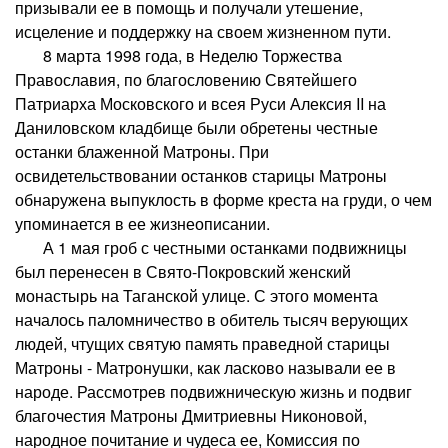
призывали ее в помощь и получали утешение,
исцеление и поддержку на своем жизненном пути.
8 марта 1998 года, в Неделю Торжества
Православия, по благословению Святейшего
Патриарха Московского и всея Руси Алексия II на
Даниловском кладбище были обретены честные
останки блаженной Матроны. При
освидетельствовании останков старицы Матроны
обнаружена выпуклость в форме креста на груди, о чем
упоминается в ее жизнеописании.
А 1 мая гроб с честными останками подвижницы
был перенесен в Свято-Покровский женский
монастырь на Таганской улице. С этого момента
началось паломничество в обитель тысяч верующих
людей, чтущих святую память праведной старицы
Матроны - Матронушки, как ласково называли ее в
народе. Рассмотрев подвижническую жизнь и подвиг
благочестия Матроны Дмитриевны Никоновой,
народное почитание и чудеса ее, Комиссия по