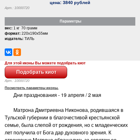
цена:
3840
рублей
Арт.: 10000720
Параметры
вес:
1 кг 70 грамм
формат:
220x190x55мм
издатель:
ТИЛЬ
Для этой иконы Вы можете подобрать киот
Арт.: 10000720
Посмотреть параметры иконы.
Дни празднования - 19 апреля / 2 мая
Матрона Дмитриевна Никонова, родившаяся в
Тульской губернии в благочестивой крестьянской
семье, была слепой от рождения, но с младенческих
лет получила от Бога дар духовного зрения. К
отроковице Матроне обращались за советом ее