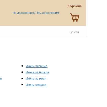
Корзина
Не дозвонились? Мы перезвоним!
Войти
Иконы писаные
Иконы из бисера
ов
Иконы из меди
Иконы складни