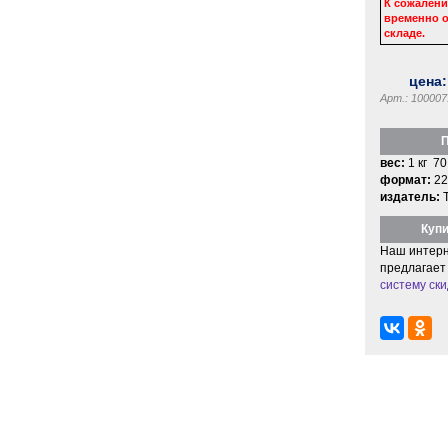
К сожалени
временно о
складе.
цена
Арт.: 100007
П
вес:
1 кг 70
формат:
22
издатель:
Купи
Наш интерн
предлагает
систему ски