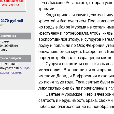
ю, данный товар
села Лысково Рязанского, которая усп
тсутствует на
травами.
Когда привезли юную целительницу, 
красотой и благочестием. После исцеле
:
2170
рублей
12
но гордые бояре Мурома не хотели име
крестьянку и потребовали, чтобы князь
араметры
воспротивился этому, и супругов изгнал
 грамм
лодку и поплыли по Оке; Фекрония ут
0x190x55мм
ТИЛЬ
опечалившегося мужа. Вскоре гнев Бож
народ потребовал возвращения княжес
ть со скидкой
Супруги посвятили свою жизнь делам
ет-магазин
 покупателям
гибкую
милосердия. В конце жизни они принял
док на покупки
.
именами Давид и Евфросиния и скончал
25 июня 1228 года. Тела святых были п
лику святых они были причислены в 155
Святые Муромские Петр и Феврония
святость и нерушимость брака, своими
небесное благословение на новобрачн