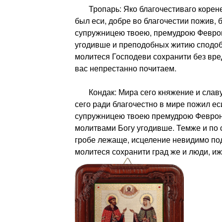
Тропарь: Яко благочестиваго корене
был еси, добре во благочестии пожив, б
супружницею твоею, премудрою Феврон
угодивше и преподобных житию сподоб
молитеся Господеви сохранити без вре
вас непрестанно почитаем.
Кондак: Мира сего княжение и слав
сего ради благочестно в мире пожил еси
супружницею твоею премудрою Февро
молитвами Богу угодивше. Темже и по 
гробе лежаще, исцеление невидимо под
молитеся сохранити град же и люди, и