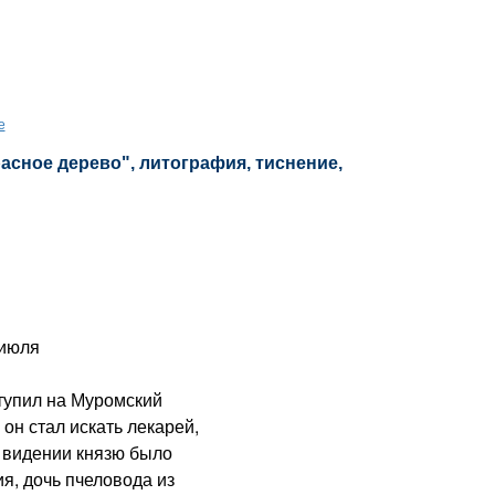
е
расное дерево", литография, тиснение,
 июля
упил на Муромский
 он стал искать лекарей,
м видении князю было
ия, дочь пчеловода из