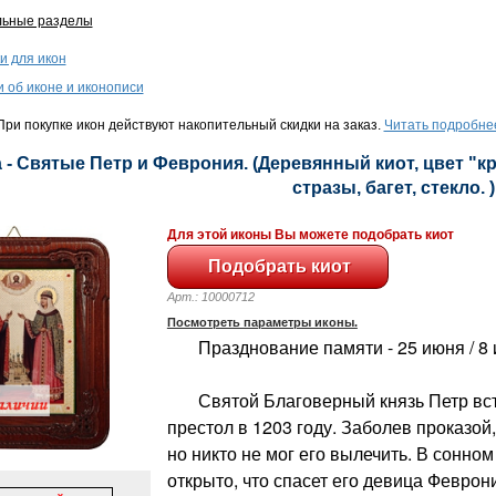
льные разделы
и для икон
и об иконе и иконописи
ри покупке икон действуют накопительный скидки на заказ.
Читать подробне
 - Святые Петр и Феврония. (Деревянный киот, цвет "к
стразы, багет, стекло. )
Для этой иконы Вы можете подобрать киот
Арт.: 10000712
Посмотреть параметры иконы.
Празднование памяти - 25 июня / 8
Святой Благоверный князь Петр вст
престол в 1203 году. Заболев проказой,
но никто не мог его вылечить. В сонно
открыто, что спасет его девица Феврон