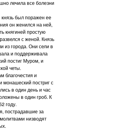
ешно лечила все болезни
князь был поражен ее
ния он женился на ней,
ть княгиней простую
 развелся с женой. Князь
и из города. Они сели в
ешала и поддерживала
ий постиг Муром, и
кой четы.
 благочестия и
и монашеский постриг с
ись в один день и час
оложены в один гроб. К
2 году.
, пострадавшие за
 молитвами низводят
ых.