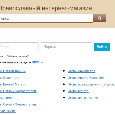
Православный интернет-магазин
Пароль
Войти
·
ия
Забыли пароль?
н по типам в разделе
ИКОНЫ
:
ы Святой Троицы
Иконы Архангелов
ы Спасителя
Иконы Ангела-Хранителя
ы Божьей Матери
Иконы православных праздник
ы Святых Покровителей.
Иконы в киоте
кие имена
Иконы для венчания
ы Святых Покровителей.
кие имена