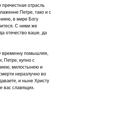
 пречестная отрасль
лаженне Петре, тако и с
иею, в мире Богу
итеся. С ними же
да отечество ваше, да
у временну помышляя,
, Петре, купно с
ниею, милостынею и
смерти неразлучно во
аваете, и ныне Христу
же вас славящих.