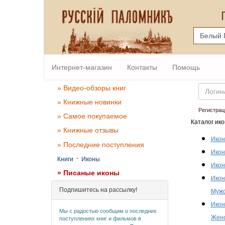
Интернет-магазин
Контакты
Помощь
Email
» Видео-обзоры книг
» Книжные новинки
Регистрац
» Самое покупаемое
Каталог ико
» Книжные отзывы
Икон
» Последние поступления
Икон
·
Книги
Иконы
Икон
» Писаные иконы
Икон
Подпишитесь на рассылку!
Мужс
Икон
Мы с радостью сообщим о последних
Женс
поступлениях книг и фильмов в