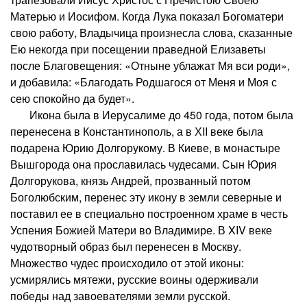
Матерью и Иосифом. Когда Лука показал Богоматери
свою работу, Владычица произнесла слова, сказанные
Ею некогда при посещении праведной Елизаветы
после Благовещения: «Отныне ублажат Мя вси роди»,
и добавила: «Благодать Родшагося от Меня и Моя с
сею спокойно да будет».
Икона была в Иерусалиме до 450 года, потом была
перенесена в Константинополь, а в ХII веке была
подарена Юрию Долгорукому. В Киеве, в монастыре
Вышгорода она прославилась чудесами. Сын Юрия
Долгорукова, князь Андрей, прозванный потом
Боголюбским, перенес эту икону в земли северные и
поставил ее в специально построенном храме в честь
Успения Божией Матери во Владимире. В XIV веке
чудотворный образ был перенесен в Москву.
Множество чудес происходило от этой иконы:
усмирялись мятежи, русские воины одерживали
победы над завоевателями земли русской.