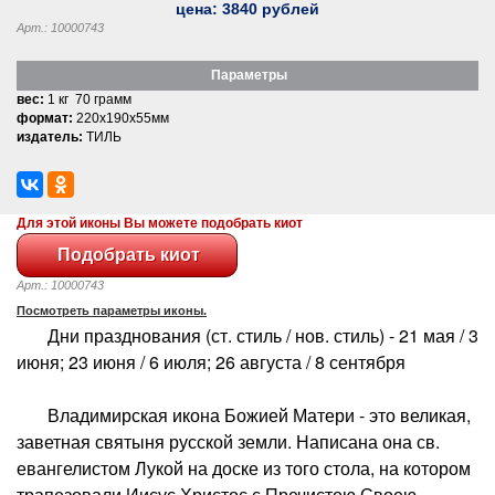
цена:
3840
рублей
Арт.: 10000743
Параметры
вес:
1 кг 70 грамм
формат:
220x190x55мм
издатель:
ТИЛЬ
Для этой иконы Вы можете подобрать киот
Арт.: 10000743
Посмотреть параметры иконы.
Дни празднования (ст. стиль / нов. стиль) - 21 мая / 3
июня; 23 июня / 6 июля; 26 августа / 8 сентября
Владимирская икона Божией Матери - это великая,
заветная святыня русской земли. Написана она св.
евангелистом Лукой на доске из того стола, на котором
трапезовали Иисус Христос с Пречистою Своею