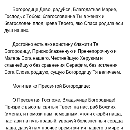
Богородице Дево, радуйся, Благодатная Марие,
Господь с Тобою; благословенна Ты в женах и
благословен плод чрева Твоего, яко Спаса родила еси
душ наших.
Достойно есть яко воистину блажити Тя
Богородицу, Присноблаженную и Пренепорочную и
Матерь Бога нашего. Честнейшую Херувим и
славнейшую без сравнения Серафим, без истления
Бога Слова родшую, сущую Богородицу Тя величаем.
Молитва ко Пресвятой Богородице:
О Пресвятая Госпоже, Владычице Богородице!
Призри с высоты святыя Твоея на нас, раб Божиих
(имена), и помози нам немощным, утоли скорби наша,
настави на путь правый; уврачуй болезненныя сердца
наша, даруй нам прочее время жития нашего в мире и