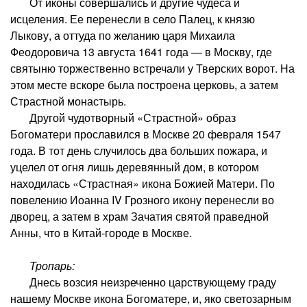
От иконы совершались и другие чудеса и
исцеления. Ее перенесли в село Палец, к князю
Лыкову, а оттуда по желанию царя Михаила
Феодоровича 13 августа 1641 года — в Москву, где
святыню торжественно встречали у Тверских ворот. На
этом месте вскоре была построена церковь, а затем
Страстной монастырь.
Другой чудотворный «Страстной» образ
Богоматери прославился в Москве 20 февраля 1547
года. В тот день случилось два больших пожара, и
уцелел от огня лишь деревянный дом, в котором
находилась «Страстная» икона Божией Матери. По
повелению Иоанна IV Грозного икону перенесли во
дворец, а затем в храм Зачатия святой праведной
Анны, что в Китай-городе в Москве.
Тропарь:
Днесь возсия неизреченно царствующему граду
нашему Москве икона Богоматере, и, яко светозарным