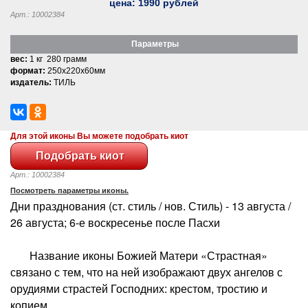
цена:
1990
рублей
Арт.: 10002384
Параметры
вес:
1 кг 280 грамм
формат:
250x220x60мм
издатель:
ТИЛЬ
Для этой иконы Вы можете подобрать киот
Арт.: 10002384
Посмотреть параметры иконы.
Дни празднования (ст. стиль / нов. Стиль) - 13 августа /
26 августа; 6-е воскресенье после Пасхи
Название иконы Божией Матери «Страстная»
связано с тем, что на ней изображают двух ангелов с
орудиями страстей Господних: крестом, тростию и
копием.