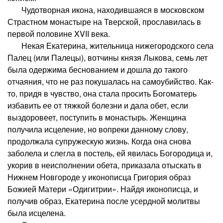
Чудотворная икона, находившаяся в московском
Страстном монастыре на Тверской, прославилась в
первой половине XVII века.
Некая Екатерина, жительница нижегородского села
Палец (или Палецы), вотчины князя Лыкова, семь лет
была одержима беснованием и дошла до такого
отчаяния, что не раз покушалась на самоубийство. Как-
то, придя в чувство, она стала просить Богоматерь
избавить ее от тяжкой болезни и дала обет, если
выздоровеет, поступить в монастырь. Женщина
получила исцеление, но вопреки данному слову,
продолжала супружескую жизнь. Когда она снова
заболела и слегла в постель, ей явилась Богородица и,
укорив в неисполнении обета, приказала отыскать в
Нижнем Новгороде у иконописца Григория образ
Божией Матери «Одигитрии». Найдя иконописца, и
получив образ, Екатерина после усердной молитвы
была исцелена.