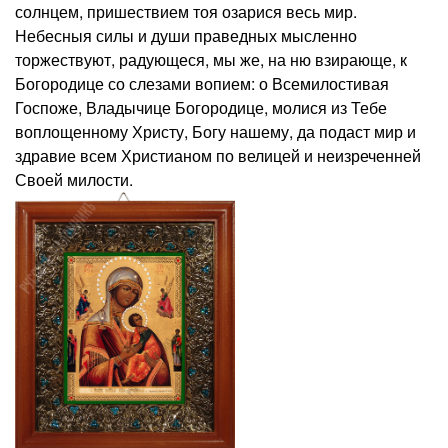
солнцем, пришествием тоя озарися весь мир.
Небесныя силы и души праведных мысленно
торжествуют, радующеся, мы же, на ню взирающе, к
Богородице со слезами вопием: о Всемилостивая
Госпоже, Владычице Богородице, молися из Тебе
воплощенному Христу, Богу нашему, да подаст мир и
здравие всем Христианом по велицей и неизреченней
Своей милости.