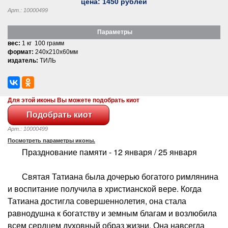
цена:
1450
рублей
Арт.: 10000499
Параметры
вес:
1 кг 100 грамм
формат:
240x210x60мм
издатель:
ТИЛЬ
Для этой иконы Вы можете подобрать киот
Арт.: 10000499
Посмотреть параметры иконы.
Празднование памяти - 12 января / 25 января
Святая Татиана была дочерью богатого римлянина
и воспитание получила в христианской вере. Когда
Татиана достигла совершеннолетия, она стала
равнодушна к богатству и земным благам и возлюбила
всем сердцем духовный образ жизни. Она навсегда