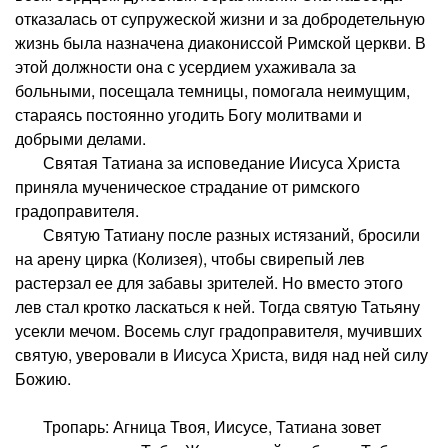
отказалась от супружеской жизни и за добродетельную
жизнь была назначена диакониссой Римской церкви. В
этой должности она с усердием ухаживала за
больными, посещала темницы, помогала неимущим,
стараясь постоянно угодить Богу молитвами и
добрыми делами.
Святая Татиана за исповедание Иисуса Христа
приняла мученическое страдание от римского
градоправителя.
Святую Татиану после разных истязаний, бросили
на арену цирка (Колизея), чтобы свирепый лев
растерзал ее для забавы зрителей. Но вместо этого
лев стал кротко ласкаться к ней. Тогда святую Татьяну
усекли мечом. Восемь слуг градоправителя, мучивших
святую, уверовали в Иисуса Христа, видя над ней силу
Божию.
Тропарь: Агница Твоя, Иисусе, Татиана зовет