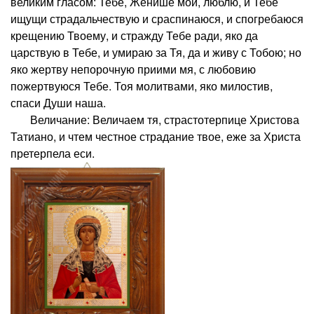
великим гласом: Тебе, Женише мой, люблю, и Тебе
ищущи страдальчествую и сраспинаюся, и спогребаюся
крещению Твоему, и стражду Тебе ради, яко да
царствую в Тебе, и умираю за Тя, да и живу с Тобою; но
яко жертву непорочную приими мя, с любовию
пожертвуюся Тебе. Тоя молитвами, яко милостив,
спаси Души наша.
Величание: Величаем тя, страстотерпице Христова
Татиано, и чтем честное страдание твое, еже за Христа
претерпела еси.