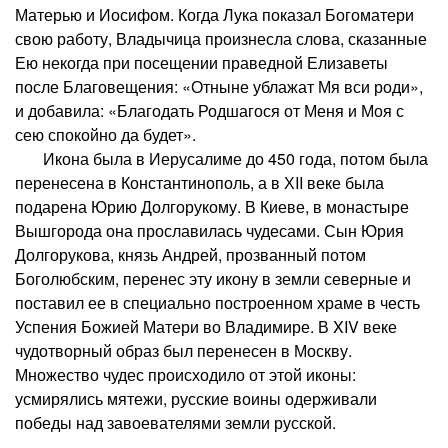
Матерью и Иосифом. Когда Лука показал Богоматери
свою работу, Владычица произнесла слова, сказанные
Ею некогда при посещении праведной Елизаветы
после Благовещения: «Отныне ублажат Мя вси роди»,
и добавила: «Благодать Родшагося от Меня и Моя с
сею спокойно да будет».
Икона была в Иерусалиме до 450 года, потом была
перенесена в Константинополь, а в ХII веке была
подарена Юрию Долгорукому. В Киеве, в монастыре
Вышгорода она прославилась чудесами. Сын Юрия
Долгорукова, князь Андрей, прозванный потом
Боголюбским, перенес эту икону в земли северные и
поставил ее в специально построенном храме в честь
Успения Божией Матери во Владимире. В XIV веке
чудотворный образ был перенесен в Москву.
Множество чудес происходило от этой иконы:
усмирялись мятежи, русские воины одерживали
победы над завоевателями земли русской.