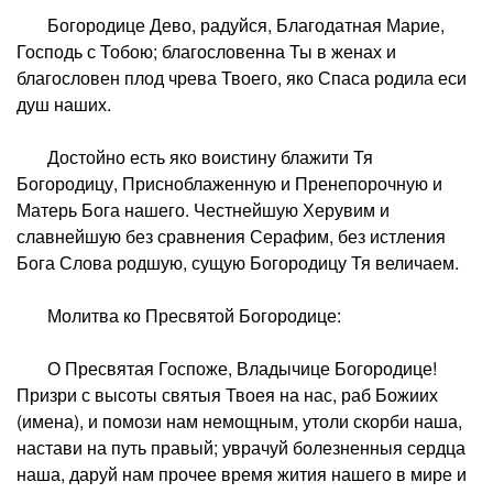
Богородице Дево, радуйся, Благодатная Марие,
Господь с Тобою; благословенна Ты в женах и
благословен плод чрева Твоего, яко Спаса родила еси
душ наших.
Достойно есть яко воистину блажити Тя
Богородицу, Присноблаженную и Пренепорочную и
Матерь Бога нашего. Честнейшую Херувим и
славнейшую без сравнения Серафим, без истления
Бога Слова родшую, сущую Богородицу Тя величаем.
Молитва ко Пресвятой Богородице:
О Пресвятая Госпоже, Владычице Богородице!
Призри с высоты святыя Твоея на нас, раб Божиих
(имена), и помози нам немощным, утоли скорби наша,
настави на путь правый; уврачуй болезненныя сердца
наша, даруй нам прочее время жития нашего в мире и