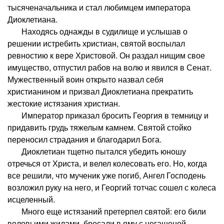
тысяченачальника и стал любимцем императора
Диоклетиана.
Находясь однажды в судилище и услышав о
решении истребить христиан, святой воспылал
ревностию к вере Христовой. Он раздал нищим свое
имущество, отпустил рабов на волю и явился в Сенат.
Мужественный воин открыто назвал себя
христианином и призвал Диоклетиана прекратить
жестокие истязания христиан.
Император приказал бросить Георгия в темницу и
придавить грудь тяжелым камнем. Святой стойко
переносил страдания и благодарил Бога.
Диоклетиан тщетно пытался убедить юношу
отречься от Христа, и велел колесовать его. Но, когда
все решили, что мученик уже погиб, Ангел Господень
возложил руку на него, и Георгий тотчас сошел с колеса
исцеленный.
Много еще истязаний претерпел святой: его били
воловьими жилами, бросали в яму с негашеной