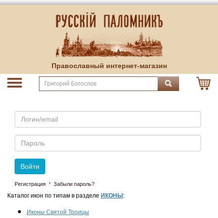
Православный интернет-магазин
Email
Пароль
Войти
·
Регистрация
Забыли пароль?
Каталог икон по типам в разделе
ИКОНЫ
:
Иконы Святой Троицы