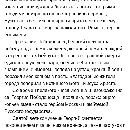
известью, принуждали бежать в сапогах с острыми
гвоздями внутри, но он все терпеливо перенес,
мучитель в бессильной ярости приказал отсечь ему
голову. Глава св. Георгия находится в Риме, в церкви
его имени.
Прозвание Победоносец Георгий получил за
победу над огромным змеем, который пожирал людей
в окрестностях Бейрута. Он спас от страшной смерти
единственную дочь царя, осенив себя крестным
знамением, с именем Господа на устах, храбрый воин
поразил змея копьем в пасть. Благодарные жители
города поверили в истинного Бога - Иисуса Христа.
Со времен великого князя Иоанна Ш изображение
св. Георгия Победоносца - всадника, поражающего
копьем змея - стало гербом Москвы и эмблемой
Русского государства.
Святой великомученик Георгий считается
покровителем и защитником воинов, а также пастухов и