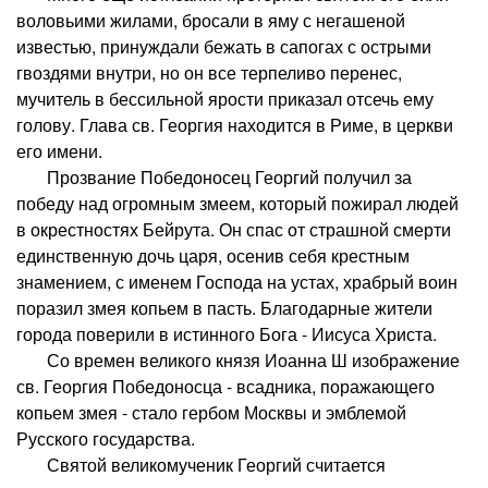
воловьими жилами, бросали в яму с негашеной
известью, принуждали бежать в сапогах с острыми
гвоздями внутри, но он все терпеливо перенес,
мучитель в бессильной ярости приказал отсечь ему
голову. Глава св. Георгия находится в Риме, в церкви
его имени.
Прозвание Победоносец Георгий получил за
победу над огромным змеем, который пожирал людей
в окрестностях Бейрута. Он спас от страшной смерти
единственную дочь царя, осенив себя крестным
знамением, с именем Господа на устах, храбрый воин
поразил змея копьем в пасть. Благодарные жители
города поверили в истинного Бога - Иисуса Христа.
Со времен великого князя Иоанна Ш изображение
св. Георгия Победоносца - всадника, поражающего
копьем змея - стало гербом Москвы и эмблемой
Русского государства.
Святой великомученик Георгий считается