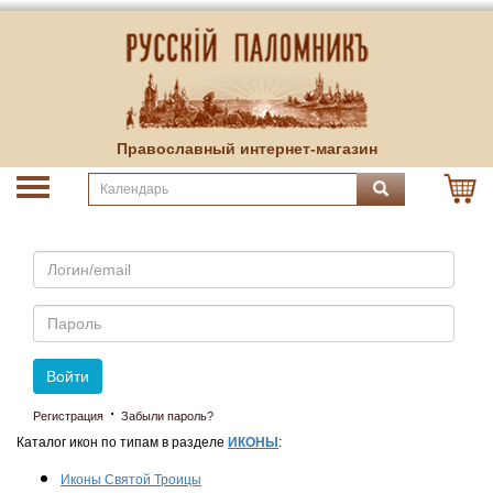
Православный интернет-магазин
Email
Пароль
Войти
·
Регистрация
Забыли пароль?
Каталог икон по типам в разделе
ИКОНЫ
:
Иконы Святой Троицы