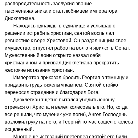
распорядительность заслужил звание
тысяченачальника и стал любимцем императора
Диоклетиана.
Находясь однажды в судилище и услышав о
решении истребить христиан, святой воспылал
ревностию к вере Христовой. Он раздал нищим свое
имущество, отпустил рабов на волю и явился в Сенат.
Мужественный воин открыто назвал себя
христианином и призвал Диоклетиана прекратить
жестокие истязания христиан.
Император приказал бросить Георгия в темницу и
придавить грудь тяжелым камнем. Святой стойко
переносил страдания и благодарил Бога.
Диоклетиан тщетно пытался убедить юношу
отречься от Христа, и велел колесовать его. Но, когда
все решили, что мученик уже погиб, Ангел Господень
возложил руку на него, и Георгий тотчас сошел с колеса
исцеленный.
Много еще истязаний претерпел святой: его били