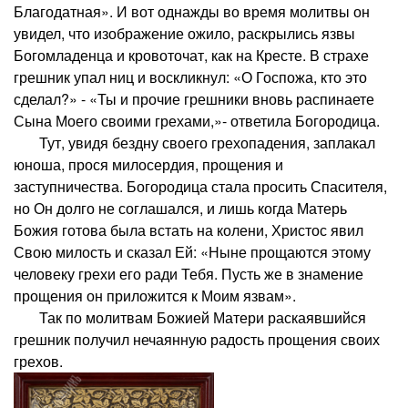
Благодатная». И вот однажды во время молитвы он
увидел, что изображение ожило, раскрылись язвы
Богомладенца и кровоточат, как на Кресте. В страхе
грешник упал ниц и воскликнул: «О Госпожа, кто это
сделал?» - «Ты и прочие грешники вновь распинаете
Сына Моего своими грехами,»- ответила Богородица.
Тут, увидя бездну своего грехопадения, заплакал
юноша, прося милосердия, прощения и
заступничества. Богородица стала просить Спасителя,
но Он долго не соглашался, и лишь когда Матерь
Божия готова была встать на колени, Христос явил
Свою милость и сказал Ей: «Ныне прощаются этому
человеку грехи его ради Тебя. Пусть же в знамение
прощения он приложится к Моим язвам».
Так по молитвам Божией Матери раскаявшийся
грешник получил нечаянную радость прощения своих
грехов.