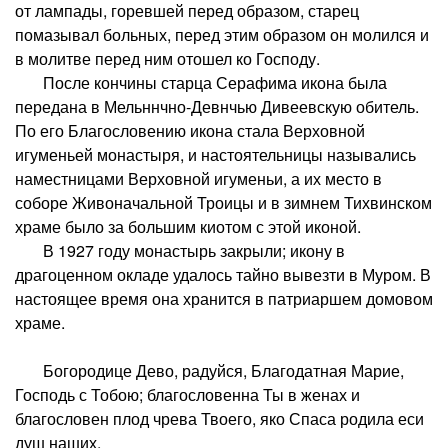
от лампады, горевшей перед образом, старец
помазывал больных, перед этим образом он молился и
в молитве перед ним отошел ко Господу.
После кончины старца Серафима икона была
передана в Мельннчно-Девнчью Дивеевскую обитель.
По его Благословению икона стала Верховной
игуменьей монастыря, и настоятельницы назывались
наместницами Верховной игуменьи, а их место в
соборе Живоначальной Троицы и в зимнем Тихвинском
храме было за большим киотом с этой иконой.
В 1927 году монастырь закрыли; икону в
драгоценном окладе удалось тайно вывезти в Муром. В
настоящее время она хранится в патриаршем домовом
храме.
Богородице Дево, радуйся, Благодатная Марие,
Господь с Тобою; благословенна Ты в женах и
благословен плод чрева Твоего, яко Спаса родила еси
душ наших.