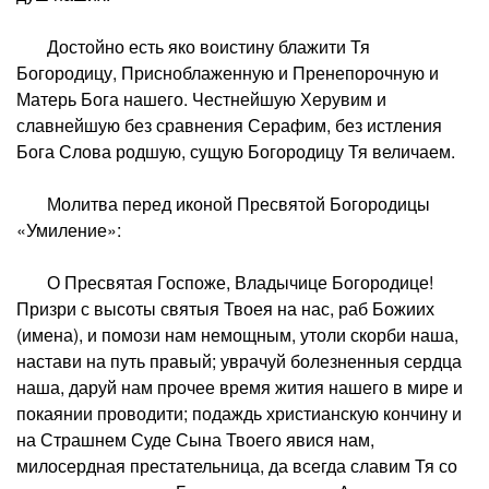
Достойно есть яко воистину блажити Тя
Богородицу, Присноблаженную и Пренепорочную и
Матерь Бога нашего. Честнейшую Херувим и
славнейшую без сравнения Серафим, без истления
Бога Слова родшую, сущую Богородицу Тя величаем.
Молитва перед иконой Пресвятой Богородицы
«Умиление»:
О Пресвятая Госпоже, Владычице Богородице!
Призри с высоты святыя Твоея на нас, раб Божиих
(имена), и помози нам немощным, утоли скорби наша,
настави на путь правый; уврачуй болезненныя сердца
наша, даруй нам прочее время жития нашего в мире и
покаянии проводити; подаждь христианскую кончину и
на Страшнем Суде Сына Твоего явися нам,
милосердная престательница, да всегда славим Тя со