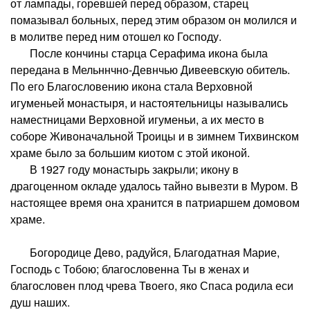
от лампады, горевшей перед образом, старец
помазывал больных, перед этим образом он молился и
в молитве перед ним отошел ко Господу.
После кончины старца Серафима икона была
передана в Мельннчно-Девнчью Дивеевскую обитель.
По его Благословению икона стала Верховной
игуменьей монастыря, и настоятельницы назывались
наместницами Верховной игуменьи, а их место в
соборе Живоначальной Троицы и в зимнем Тихвинском
храме было за большим киотом с этой иконой.
В 1927 году монастырь закрыли; икону в
драгоценном окладе удалось тайно вывезти в Муром. В
настоящее время она хранится в патриаршем домовом
храме.
Богородице Дево, радуйся, Благодатная Марие,
Господь с Тобою; благословенна Ты в женах и
благословен плод чрева Твоего, яко Спаса родила еси
душ наших.