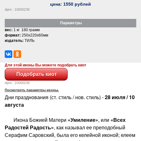
цена:
1550
рублей
Арт.: 10000236
Параметры
вес:
1 кг 180 грамм
формат:
250x220x60мм
издатель:
ТИЛЬ
Для этой иконы Вы можете подобрать киот
Арт.: 10000236
Посмотреть параметры иконы.
Дни празднования (ст. стиль / нов. стиль) -
28 июля / 10
августа
Икона Божией Матери
«Умиление»
, или
«Всех
Радостей Радость»
, как называл ее преподобный
Серафим Саровский, была его келейной иконой; елеем