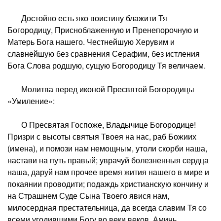
Достойно есть яко воистину блажити Тя
Богородицу, Присноблаженную и Пренепорочную и
Матерь Бога нашего. Честнейшую Херувим и
славнейшую без сравнения Серафим, без истления
Бога Слова родшую, сущую Богородицу Тя величаем.
Молитва перед иконой Пресвятой Богородицы
«Умиление»:
О Пресвятая Госпоже, Владычице Богородице!
Призри с высоты святыя Твоея на нас, раб Божиих
(имена), и помози нам немощным, утоли скорби наша,
настави на путь правый; уврачуй болезненныя сердца
наша, даруй нам прочее время жития нашего в мире и
покаянии проводити; подаждь христианскую кончину и
на Страшнем Суде Сына Твоего явися нам,
милосердная престательница, да всегда славим Тя со
всеми угодившими Богу во веки веков. Аминь.