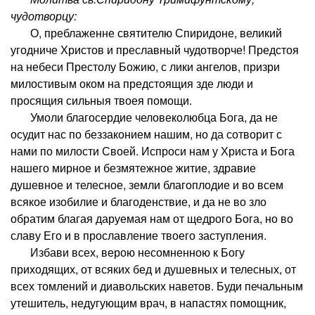
чудотворцу:
О, преблаженне святителю Спиридоне, великий
угодниче Христов и преславный чудотворче! Предстоя
на небеси Престолу Божию, с лики ангелов, призри
милостивым оком на предстоящия зде люди и
просящия сильныя твоея помощи.
Умоли благосердие человеколюбца Бога, да не
осудит нас по беззаконием нашим, но да сотворит с
нами по милости Своей. Испроси нам у Христа и Бога
нашего мирное и безмятежное житие, здравие
душевное и телесное, земли благоплодие и во всем
всякое изобилие и благоденствие, и да не во зло
обратим благая даруемая нам от щедрого Бога, но во
славу Его и в прославление твоего заступления.
Избави всех, верою несомненною к Богу
приходящих, от всяких бед и душевных и телесных, от
всех томлений и диавольских наветов. Буди печальным
утешитель, недугующим врач, в напастях помощник,