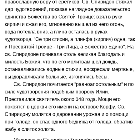
православную веру от еретиков. Св. Спиридон стяжал
дар чудотворений, показав наглядное доказательство
единства Божества во Святой Троице: взял в руки
кирпич и сжал его, мгновенно вышел из него огонь,
вода потекла вниз, а глина осталась в руках
чудотворца. ”Cе три стихии, а плинфа (кирпич) одна, так
и Пресвятой Троице - Три Лица, а Божество Едино”. На
св. Спиридоне почивала столь великая благодать и
милость Божия, что по его молитвам шел дождь,
останавливались водные стихии, воскресали мертвые,
выздоравливали больные, изгонялись бесы.
Св. Спиридон почитается ”равноапостольным” и по
силе чудотворения подобным пророку Илии.
Преставился святитель около 348 года. Мощи его
покоятся в церкви его имени на острове Корфу. Св.
Спиридону молятся о даровании урожая и о помощи
при голоде, он спас одного бедняка от голода, обратив
жабу в слиток золота.
Молитва св.Спиридону Тримифунтскому,