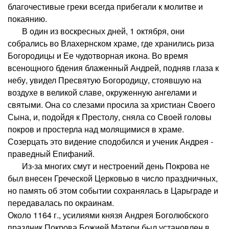
благочестивые греки всегда прибегали к молитве и
покаянию.
В один из воскресных дней, 1 октября, они
собрались во Влахернском храме, где хранились риза
Богородицы и Ее чудотворная икона. Во время
всенощного бдения блаженный Андрей, подняв глаза к
небу, увидел Пресвятую Богородицу, стоявшую на
воздухе в великой славе, окруженную ангелами и
святыми. Она со слезами просила за христиан Своего
Сына, и, подойдя к Престолу, сняла со Своей головы
покров и простерла над молящимися в храме.
Созерцать это видение сподобился и ученик Андрея -
праведный Епифаний.
Из-за многих смут и нестроений день Покрова не
был внесен Греческой Церковью в число праздничных,
но память об этом событии сохранялась в Царьграде и
передавалась по окраинам.
Около 1164 г., усилиями князя Андрея Боголюбского
праздник Покрова Божией Матери был установлен в