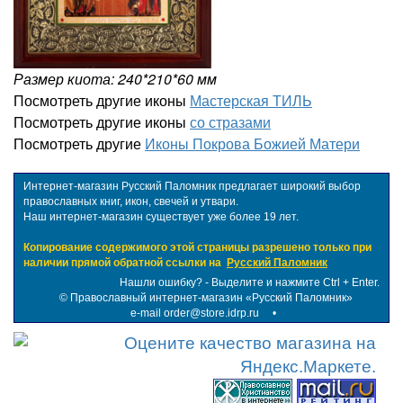
Размер киота: 240*210*60 мм
Посмотреть другие иконы
Мастерская ТИЛЬ
Посмотреть другие иконы
со стразами
Посмотреть другие
Иконы Покрова Божией Матери
Интернет-магазин Русский Паломник предлагает широкий выбор
православных книг, икон, свечей и утвари.
Наш интернет-магазин существует уже более 19 лет.
Копирование содержимого этой страницы разрешено только при
наличии прямой обратной ссылки на
Русский Паломник
Нашли ошибку? - Выделите и нажмите Ctrl + Enter.
©
Православный интернет-магазин «Русский Паломник»
e-mail order@store.idrp.ru
•