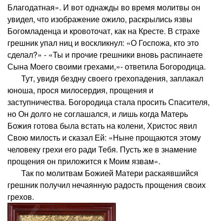
Благодатная». И вот однажды во время молитвы он
увидел, что изображение ожило, раскрылись язвы
Богомладенца и кровоточат, как на Кресте. В страхе
грешник упал ниц и воскликнул: «О Госпожа, кто это
сделал?» - «Ты и прочие грешники вновь распинаете
Сына Моего своими грехами,»- ответила Богородица.
Тут, увидя бездну своего грехопадения, заплакал
юноша, прося милосердия, прощения и
заступничества. Богородица стала просить Спасителя,
но Он долго не соглашался, и лишь когда Матерь
Божия готова была встать на колени, Христос явил
Свою милость и сказал Ей: «Ныне прощаются этому
человеку грехи его ради Тебя. Пусть же в знамение
прощения он приложится к Моим язвам».
Так по молитвам Божией Матери раскаявшийся
грешник получил нечаянную радость прощения своих
грехов.