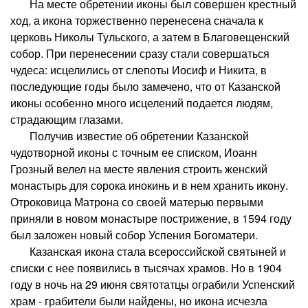
На месте обретении иконы был совершен крестный
ход, а икона торжественно перенесена сначала к
церковь Николы Тульского, а затем в Благовещенский
собор. При перенесении сразу стали совершаться
чудеса: исцелились от слепоты Иосиф и Никита, в
последующие годы было замечено, что от Казанской
иконы особенно много исцелений подается людям,
страдающим глазами.
Получив известие об обретении Казанской
чудотворной иконы с точным ее списком, Иоанн
Грозный велел на месте явления строить женский
монастырь для сорока инокинь и в нем хранить икону.
Отроковица Матрона со своей матерью первыми
приняли в новом монастыре пострижение, в 1594 году
был заложен новый собор Успения Богоматери.
Казанская икона стала всероссийской святыней и
списки с нее появились в тысячах храмов. Но в 1904
году в ночь на 29 июня святотатцы ограбили Успенский
храм - грабители были найдены, но икона исчезла