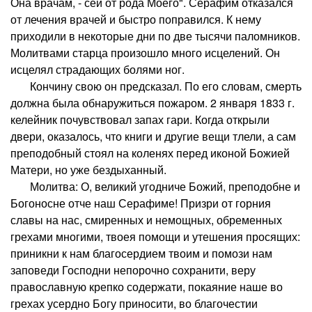
Она врачам, - сей от рода Моего". Серафим отказался
от лечения врачей и быстро поправился. К нему
приходили в некоторые дни по две тысячи паломников.
Молитвами старца произошло много исцелений. Он
исцелял страдающих болями ног.
Кончину свою он предсказал. По его словам, смерть
должна была обнаружиться пожаром. 2 января 1833 г.
келейник почувствовал запах гари. Когда открыли
двери, оказалось, что книги и другие вещи тлели, а сам
преподобный стоял на коленях перед иконой Божией
Матери, но уже бездыханный.
Молитва: О, великий угодниче Божий, преподобне и
Богоносне отче наш Серафиме! Призри от горния
славы на нас, смиренных и немощных, обременных
грехами многими, твоея помощи и утешения просящих:
приникни к нам благосердием твоим и помози нам
заповеди Господни непорочно сохранити, веру
православную крепко содержати, покаяние наше во
грехах усердно Богу приносити, во благочестии