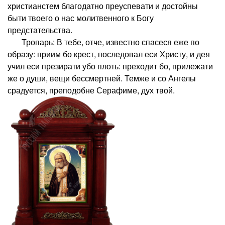
христианстем благодатно преуспевати и достойны
быти твоего о нас молитвенного к Богу
предстательства.
Тропарь: В тебе, отче, известно спасеся еже по
образу: приим бо крест, последовал еси Христу, и дея
учил еси презирати убо плоть: преходит бо, прилежати
же о души, вещи бессмертней. Темже и со Ангелы
срадуется, преподобне Серафиме, дух твой.