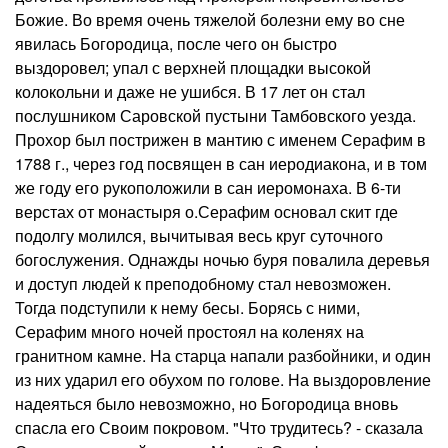
Божие. Во время очень тяжелой болезни ему во сне
явилась Богородица, после чего он быстро
выздоровел; упал с верхней площадки высокой
колокольни и даже не ушибся. В 17 лет он стал
послушником Саровской пустыни Тамбовского уезда.
Прохор был пострижен в мантию с именем Серафим в
1788 г., через год посвящен в сан иеродиакона, и в том
же году его рукоположили в сан иеромонаха. В 6-ти
верстах от монастыря о.Серафим основал скит где
подолгу молился, вычитывая весь круг суточного
богослужения. Однажды ночью буря повалила деревья
и доступ людей к преподобному стал невозможен.
Тогда подступили к нему бесы. Борясь с ними,
Серафим много ночей простоял на коленях на
гранитном камне. На старца напали разбойники, и один
из них ударил его обухом по голове. На выздоровление
надеяться было невозможно, но Богородица вновь
спасла его Своим покровом. "Что трудитесь? - сказала