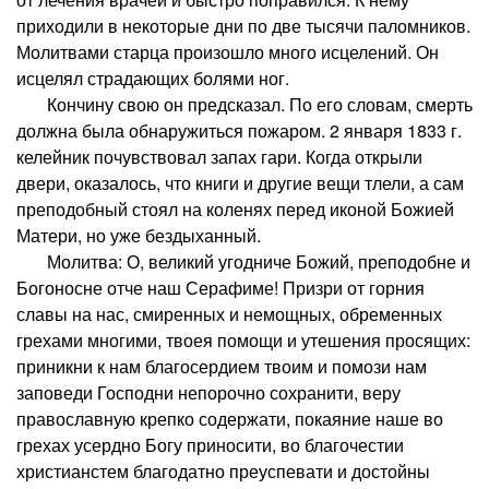
приходили в некоторые дни по две тысячи паломников.
Молитвами старца произошло много исцелений. Он
исцелял страдающих болями ног.
Кончину свою он предсказал. По его словам, смерть
должна была обнаружиться пожаром. 2 января 1833 г.
келейник почувствовал запах гари. Когда открыли
двери, оказалось, что книги и другие вещи тлели, а сам
преподобный стоял на коленях перед иконой Божией
Матери, но уже бездыханный.
Молитва: О, великий угодниче Божий, преподобне и
Богоносне отче наш Серафиме! Призри от горния
славы на нас, смиренных и немощных, обременных
грехами многими, твоея помощи и утешения просящих:
приникни к нам благосердием твоим и помози нам
заповеди Господни непорочно сохранити, веру
православную крепко содержати, покаяние наше во
грехах усердно Богу приносити, во благочестии
христианстем благодатно преуспевати и достойны