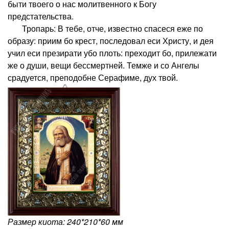
быти твоего о нас молитвенного к Богу
предстательства.
Тропарь: В тебе, отче, известно спасеся еже по
образу: приим бо крест, последовал еси Христу, и дея
учил еси презирати убо плоть: преходит бо, прилежати
же о души, вещи бессмертней. Темже и со Ангелы
срадуется, преподобне Серафиме, дух твой.
Размер киота: 240*210*60 мм