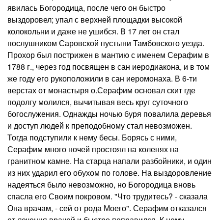
явилась Богородица, после чего он быстро
выздоровел; упал с верхней площадки высокой
колокольни и даже не ушибся. В 17 лет он стал
послушником Саровской пустыни Тамбовского уезда.
Прохор был пострижен в мантию с именем Серафим в
1788 г., через год посвящен в сан иеродиакона, и в том
же году его рукоположили в сан иеромонаха. В 6-ти
верстах от монастыря о.Серафим основал скит где
подолгу молился, вычитывая весь круг суточного
богослужения. Однажды ночью буря повалила деревья
и доступ людей к преподобному стал невозможен.
Тогда подступили к нему бесы. Борясь с ними,
Серафим много ночей простоял на коленях на
гранитном камне. На старца напали разбойники, и один
из них ударил его обухом по голове. На выздоровление
надеяться было невозможно, но Богородица вновь
спасла его Своим покровом. "Что трудитесь? - сказала
Она врачам, - сей от рода Моего". Серафим отказался
от лечения врачей и быстро поправился. К нему