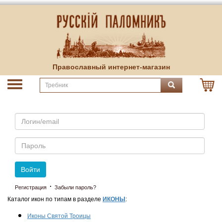
Православный интернет-магазин
Email
Пароль
Войти
·
Регистрация
Забыли пароль?
Каталог икон по типам в разделе
ИКОНЫ
:
Иконы Святой Троицы