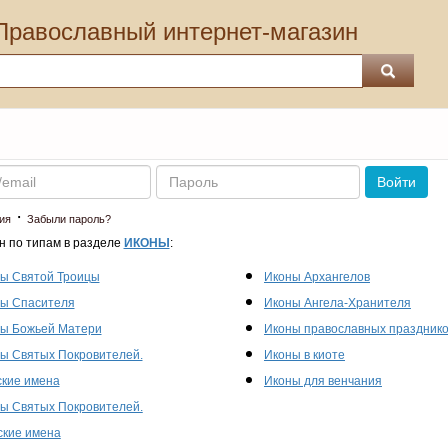
Православный интернет-магазин
Пароль
Войти
·
ия
Забыли пароль?
н по типам в разделе
ИКОНЫ
:
ы Святой Троицы
Иконы Архангелов
ы Спасителя
Иконы Ангела-Хранителя
ы Божьей Матери
Иконы православных праздник
ы Святых Покровителей.
Иконы в киоте
кие имена
Иконы для венчания
ы Святых Покровителей.
кие имена