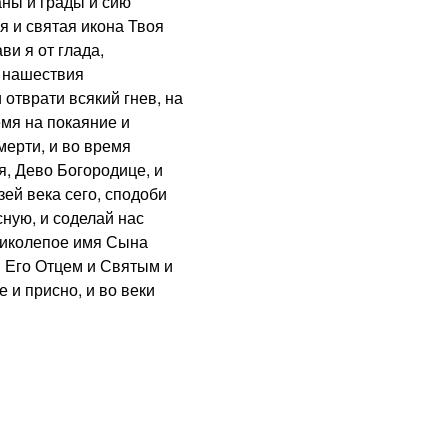
аны и грады и сию
я и святая икона Твоя
ви я от глада,
а, нашествия
отврати всякий гнев, на
мя на покаяние и
мерти, и во время
, Дево Богородице, и
ей века сего, сподоби
ную, и соделай нас
ликолепое имя Сына
 Его Отцем и Святым и
и присно, и во веки