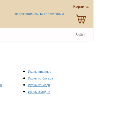
Корзина
Не дозвонились? Мы перезвоним!
Войти
Иконы писаные
Иконы из бисера
ов
Иконы из меди
Иконы складни