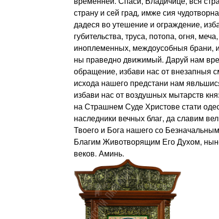
временней. Спаси, Владичице, вся стр
страну и сей град, имже сия чудотворна
дадеся во утешение и ограждение, изба
губительства, труса, потопа, огня, меч
иноплеменных, междоусобныя брани, и 
ны праведно движимый. Даруй нам вре
обращение, избави нас от внезапныя с
исхода нашего предстани нам явльшися
избави нас от воздушных мытарств княз
на Страшнем Суде Христове стати одес
наследники вечных благ, да славим ве
Твоего и Бога нашего со Безначальным
Благим Животворящим Его Духом, ныне 
веков. Аминь.