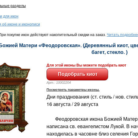
льные разделы
и для икон
и об иконе и иконописи
ри покупке икон действуют накопительный скидки на заказ.
Читать подробне
 Божией Матери «Феодоровская». (Деревянный киот, цве
багет, стекло. )
Для этой иконы Вы можете подобрать киот
Арт.: 10002204
Посмотреть параметры иконы.
Дни празднования (ст. стиль / нов. стиль
16 августа / 29 августа
Феодоровская икона Божией Матери,
написана св. евангелистом Лукой. В нач
находилась в часовне близ селения Го