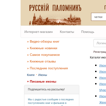
Интернет-магазин
Контакты
Помощь
Email
» Видео-обзоры книг
» Книжные новинки
Регистрац
» Самое покупаемое
Каталог ико
» Книжные отзывы
Икон
» Последние поступления
Икон
·
Книги
Иконы
Икон
» Писаные иконы
Икон
Подпишитесь на рассылку!
Мужс
Икон
Мы с радостью сообщим о последних
Женс
поступлениях книг и фильмов в