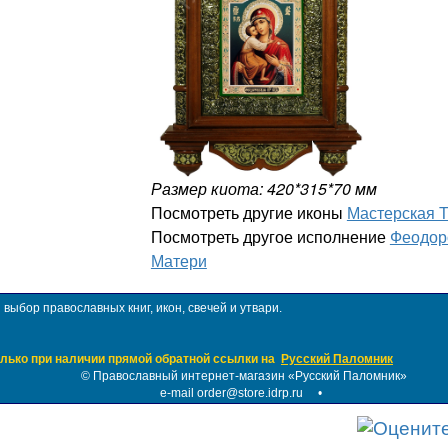
Размер киота: 420*315*70 мм
Посмотреть другие иконы
Мастерская 
Посмотреть другое исполнение
Феодор
Матери
ыбор православных книг, икон, свечей и утвари.
лько при наличии прямой обратной ссылки на
Русский Паломник
©
Православный интернет-магазин «Русский Паломник»
e-mail order@store.idrp.ru
•