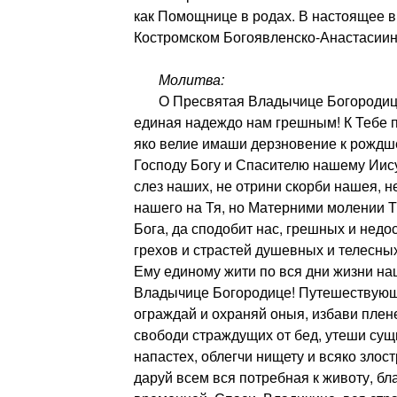
как Помощнице в родах. В настоящее в
Костромском Богоявленско-Анастасии
Молитва:
О Пресвятая Владычице Богородице
единая надеждо нам грешным! К Тебе 
яко велие имаши дерзновение к рождше
Господу Богу и Спасителю нашему Иису
слез наших, не отрини скорби нашея, 
нашего на Тя, но Матерними молении 
Бога, да сподобит нас, грешных и недо
грехов и страстей душевных и телесных
Ему единому жити по вся дни жизни на
Владычице Богородице! Путешествующ
ограждай и охраняй оныя, избави плен
свободи страждущих от бед, утеши сущи
напастех, облегчи нищету и всяко злос
даруй всем вся потребная к животу, бл