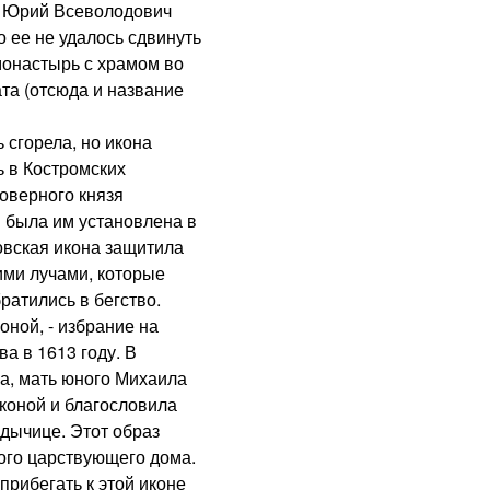
й Юрий Всеволодович
о ее не удалось сдвинуть
монастырь с храмом во
та (отсюда и название
сгорела, но икона
ь в Костромских
оверного князя
 была им установлена в
овская икона защитила
ими лучами, которые
ратились в бегство.
оной, - избрание на
а в 1613 году. В
а, мать юного Михаила
коной и благословила
адычице. Этот образ
ого царствующего дома.
ибегать к этой иконе