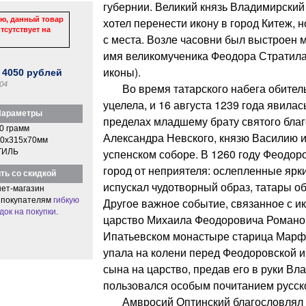
губернии. Великий князь Владимирски
ю, данный товар
хотел перенести икону в город Китеж, н
тсутствует на
с места. Возле часовни был выстроен 
имя великомученика Феодора Стратила
иконы).
:
4050
рублей
04
Во время татарского набега обитель 
уцелела, и 16 августа 1239 года явилас
араметры
пределах младшему брату святого благ
0 грамм
Александра Невского, князю Василию и
0x315x70мм
успенском соборе. В 1260 году Феодор
ТИЛЬ
город от неприятеля: ослепленные ярк
ть со скидкой
испускал чудотворный образ, татары об
ет-магазин
 покупателям
гибкую
Другое важное событие, связанное с ик
док на покупки
.
царство Михаила Феодоровича Романов
Ипатьевском монастыре старица Марф
упала на колени перед Феодоровской и
сына на царство, предав его в руки Вл
пользовался особым почитанием русск
Амвросий Оптинский благословлял пр