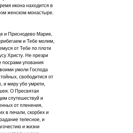
ремя икона находится в
ном женском монастыре.
 и Приснодево Марие,
прибегаем и Тебе молим,
муся от Тебе по плоти
су Христу. Не презри
не посрами упования
Твоими умоли Господа
стойных, свободитися от
, и миру убо умрети,
шея. О Пресвятая
им спутешествуй и
енных от пленения,
х в печали, скорбех и
традание телесное, и
агочестию и жизни