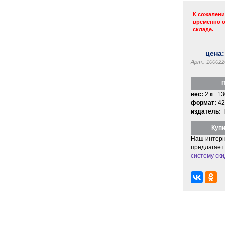
К сожалени
временно о
складе.
цена
Арт.: 100022
П
вес:
2 кг 13
формат:
42
издатель:
Купи
Наш интерн
предлагает
систему ски