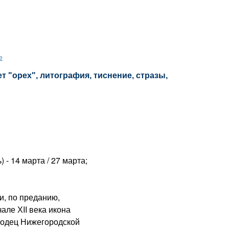
е
т "орех", литография, тиснение, стразы,
) - 14 марта / 27 марта;
 по преданию,
але ХII века икона
родец Нижегородской