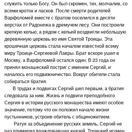
служить только Богу. Он был скромен, тих, молчалив, со
всеми кроток и ласков. После смерти родителей
Варфоломей вместе с братом поселился в десяти
верстах от Радонежа в дремучем лесу. Они построили
крепкую келью, а рядом с кельей воздвигли небольшую
деревянную церковь во имя Святой Троицы. Эта
крошечная церковь стала началом известной всему
миру Троице-Сергиевой Лавры. Брат вскоре ушел в
Москву, а Варфоломей остался один. В 23 года он
принял монашеский постриг с именем Сергий, и
началось его подвижничество. Вокруг обители стала
собираться братия.
В трудах и подвигах Сергий шел первым, а братия
следовала за ним. Жизнь и подвиги преподобного
Сергия в истории русского монашества имеют особое
значение, потому что он положил начало жизни
пустынников, устроив обитель с общиножитием.
Ратуя за объединение русских земель, Сергий не
раз примирял враждовавших князей. Троицкий игумен