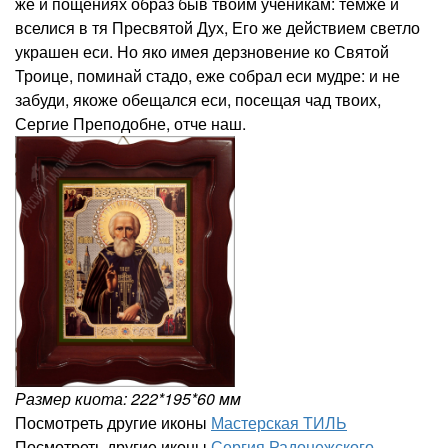
же и пощениях образ быв твоим ученикам: темже и
вселися в тя Пресвятой Дух, Его же действием светло
украшен еси. Но яко имея дерзновение ко Святой
Троице, поминай стадо, еже собрал еси мудре: и не
забуди, якоже обещался еси, посещая чад твоих,
Сергие Преподобне, отче наш.
Размер киота: 222*195*60 мм
Посмотреть другие иконы
Мастерская ТИЛЬ
Посмотреть другие иконы
Сергия Радонежского