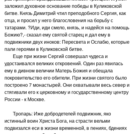
заложил духовное основание победы в Куликовской
битве. Князь Димитрий чтил преподобного Сергия, как
отца, и просил у него благословения на борьбу с
татарами. ?Иди, иди смело, князь, и надейся на помощь
Божию?,- сказал ему святой старец и дал ему в
подвижники двух иноков: Пересвета и Ослабю, которые
пали героями в Куликовской битве.
Еще при жизни Сергий совершал чудеса и
удостаивался великих откровений. Один раз явилась
ему в дивном величии Матерь Божия и обещала
покровительство его обители. При жизни святого было
построено 7 монастырей. Они охватывали весь север и
стягивали его к церковному и государственному центру
России - к Москве.
Тропарь: Иже добродетелей подвижник, яко
истинный воин Христа Бога, на страсти вельми
подвизался еси в жизни временной, в пениях, бдениях