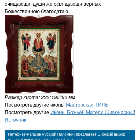
очищающи, души же освящающи верных
Божественною благодатию.
Размер киота: 222*195*60 мм
Посмотреть другие иконы
Мастерская ТИЛЬ
Посмотреть другие
Иконы Божьей Матери Живоносный
Источник
Интернет-магазин Русский Паломник предлагает широкий выбор
православных книг, икон, свечей и утвари.