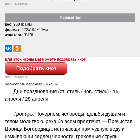
Арт.: 10002649
Параметры
вес:
960 грамм
формат:
222x195x60мм
издатель:
ТИЛЬ
Для этой иконы Вы можете подобрать киот
Арт.: 10002649
Посмотреть параметры иконы.
Дни празднования (ст. стиль / нов. стиль) - 15
апреля / 28 апреля
Тропарь:
Почерпем, человецы, цельбы душам и
телом молитвою, река бо всем предтечет — Пречистая
Царица Богородица, источающи нам чудную воду и
измывающи сердец черности, греховныя струпы