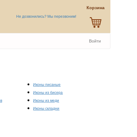
Корзина
Не дозвонились? Мы перезвоним!
Войти
Иконы писаные
Иконы из бисера
ов
Иконы из меди
Иконы складни