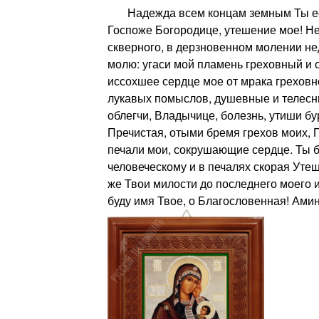
Надежда всем концам земным Ты ес
Госпоже Богородице, утешение мое! Не
скверного, в дерзновенном молении не
молю: угаси мой пламень греховный и 
иссохшее сердце мое от мрака греховно
лукавых помыслов, душевные и телесн
облегчи, Владычице, болезнь, утиши б
Пречистая, отыми бремя грехов моих, П
печали мои, сокрушающие сердце. Ты б
человеческому и в печалях скорая Уте
же Твои милости до последнего моего
буду имя Твое, о Благословенная! Амин