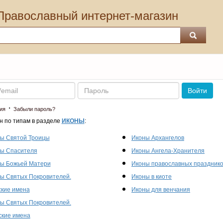
Православный интернет-магазин
Пароль
Войти
·
ия
Забыли пароль?
н по типам в разделе
ИКОНЫ
:
ы Святой Троицы
Иконы Архангелов
ы Спасителя
Иконы Ангела-Хранителя
ы Божьей Матери
Иконы православных праздник
ы Святых Покровителей.
Иконы в киоте
кие имена
Иконы для венчания
ы Святых Покровителей.
кие имена