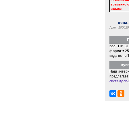
временно о
складе.
цена
Арт.: 100020
П
вес:
1 кг 31
формат:
25
издатель:
Купи
Наш интерн
предлагает
систему ски