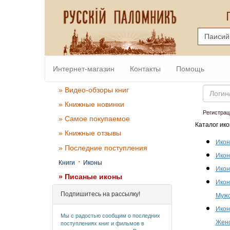
Интернет-магазин
Контакты
Помощь
Email
» Видео-обзоры книг
» Книжные новинки
Регистрац
» Самое покупаемое
Каталог ико
» Книжные отзывы
Икон
» Последние поступления
Икон
·
Книги
Иконы
Икон
» Писаные иконы
Икон
Подпишитесь на рассылку!
Мужс
Икон
Мы с радостью сообщим о последних
Женс
поступлениях книг и фильмов в