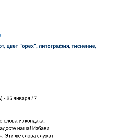
е
т, цвет "орех", литография, тиснение,
) - 25 января / 7
слова из кондака,
радосте наша! Избави
». Эти же слова служат