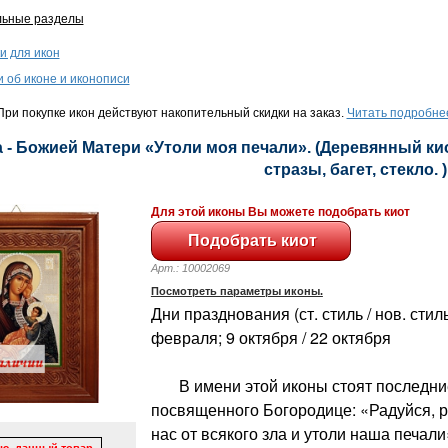
льные разделы
и для икон
и об иконе и иконописи
ри покупке икон действуют накопительный скидки на заказ.
Читать подробне
 - Божией Матери «Утоли моя печали». (Деревянный кио
стразы, багет, стекло. )
Для этой иконы Вы можете подобрать киот
Арт.: 10002069
Посмотреть параметры иконы.
Дни празднования (ст. стиль / нов. стиль
февраля; 9 октября / 22 октября
В имени этой иконы стоят последние 
посвященного Богородице: «Радуйся, 
нас от всякого зла и утоли наша печали
ю, данный товар