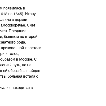
м появилась в
613 по 1645). Икону
тавили в церкви
Замоскворечье. Счет
ечен. Предание
ии, бывшем во второй
знатного рода,
прикованной к постели.
ри и голос,
образом в Москве. С
егкий путь, но не
я ей образ был найден
итвы больная встала с
чали» находится в