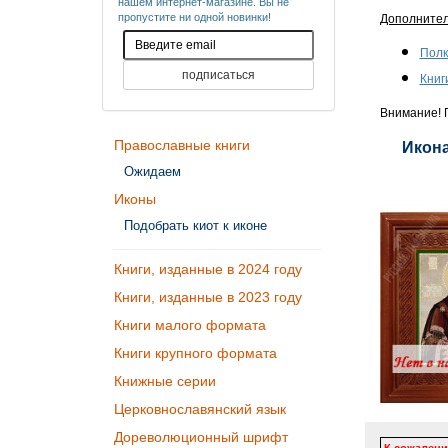
нашем интернет-магазине. Вы не
пропустите ни одной новинки!
Дополните
Полк
Книг
Внимание! П
Православные книги
Икона
Ожидаем
Иконы
Подобрать киот к иконе
Книги, изданные в 2024 году
Книги, изданные в 2023 году
Книги малого формата
Книги крупного формата
Книжные серии
Церковнославянский язык
Дореволюционный шрифт
К сожалени