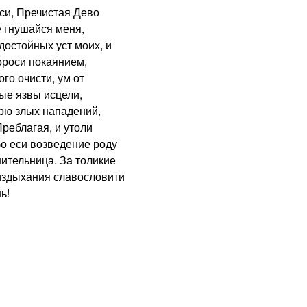
и, Пречистая Дево
 гнушайся меня,
достойных уст моих, и
ороси покаянием,
го очисти, ум от
ые язвы исцели,
урю злых нападений,
реблагая, и утоли
о еси возведение роду
шительница. За толикие
 издыхания славословити
ь!