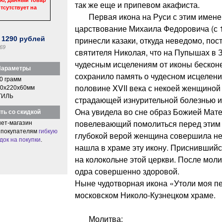
так же еще и припевом акафиста.
тсутствует на
Первая икона на Руси с этим имене
царствование Михаила Федоровича (с 1
:
1290
рублей
принесли казаки, откуда неведомо, пос
69
святителя Николая, что на Пупышах в 
чудесным исцелениям от иконы бескон
араметры
сохранило память о чудесном исцелен
0 грамм
половине XVII века с некоей женщиной 
0x220x60мм
ТИЛЬ
страдающей изнурительной болезнью и 
Она увидела во сне образ Божией Мате
ть со скидкой
повелевающий помолиться перед этим 
ет-магазин
 покупателям
гибкую
глубокой верой женщина совершила нел
док на покупки
.
нашла в храме эту икону. Приснившийс
на колокольне этой церкви. После мол
одра совершенно здоровой.
Ныне чудотворная икона «Утоли моя пе
московском Николо-Кузнецком храме.
Молитва: