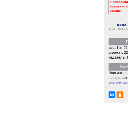
К сожалени
временно о
складе.
цена
Арт.: 100005
П
вес:
1 кг 21
формат:
22
издатель:
Купи
Наш интерн
предлагает
систему ски