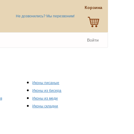
Корзина
Не дозвонились? Мы перезвоним!
Войти
Иконы писаные
Иконы из бисера
ов
Иконы из меди
Иконы складни