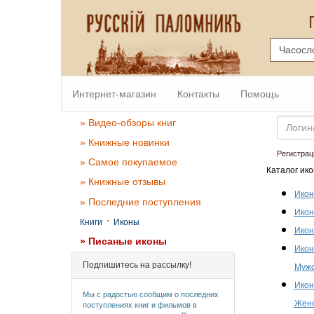
Интернет-магазин
Контакты
Помощь
Email
» Видео-обзоры книг
» Книжные новинки
Регистрац
» Самое покупаемое
Каталог ико
» Книжные отзывы
Икон
» Последние поступления
Икон
·
Книги
Иконы
Икон
» Писаные иконы
Икон
Подпишитесь на рассылку!
Мужс
Икон
Мы с радостью сообщим о последних
Женс
поступлениях книг и фильмов в