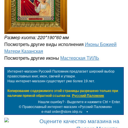
Размер киота: 220*190*60 мм
Посмотреть другие виды исполнения
Иконы Божией
Матери Казанская
Посмотреть другие иконы
Мастерская ТИЛЬ
Интернет-магазин Русский Паломник предлагает широкий выбор
православных книг, икон, свечей и утвари.
Наш интернет-магазин существует уже более 19 лет.
Копирование содержимого этой страницы разрешено только при
наличии прямой обратной ссылки на
Русский Паломник
Нашли ошибку? - Выделите и нажмите Ctrl + Enter.
©
Православный интернет-магазин «Русский Паломник»
e-mail order@store.idrp.ru
•