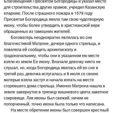
Благовещения Пресвятой Богородицы и указал место
для строительства других храмов, учредил Казанскую
епархию. После страшного пожара в 1579 году
Пресвятая Богородица явила там свою чудотворную
икону, чтобы более утвердить в христианской вере
обращенных из тамошних жителей.
Богоматерь неоднократно являлась во сне
благочестивой Матроне, дочери одного стрельца, и
повелела ей сообщить архиепископу и
градоначальнику, чтобы они в указанном ею месте
взяли из земли Ее икону. Вначале девочку никто не
слушал, но, когда Богородица явилась ей во сне в
третий раз, девочка испугалась и 8 июля со своею
матерью взяла заступ и начала копать на месте
сгоревшего дома стрельца. Именно Матрона нашла в
земле завернутое в тряпицу вишневого цвета заветное
сокровище. Лик иконы был свежий, ничем не
попорченный, точно икона была только что написана.
На месте обретении иконы был совершен крестный