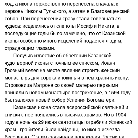
ход, а икона торжественно перенесена сначала к
церковь Николы Тульского, а затем в Благовещенский
собор. При перенесении сразу стали совершаться
чудеса: исцелились от слепоты Иосиф и Никита, в
последующие годы было замечено, что от Казанской
иконы особенно много исцелений подается людям,
страдающим глазами.
Получив известие об обретении Казанской
чудотворной иконы с точным ее списком, Иоанн
Грозный велел на месте явления строить женский
монастырь для сорока инокинь и в нем хранить икону.
Отроковица Матрона со своей матерью первыми
приняли в новом монастыре пострижение, в 1594 году
был заложен новый собор Успения Богоматери.
Казанская икона стала всероссийской святыней и
списки с нее появились в тысячах храмов. Но в 1904
году в ночь на 29 июня святотатцы ограбили Успенский
храм - грабители были найдены, но икона исчезла
бесследно. С этим связывали поражения России на