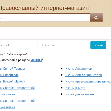
Православный интернет-магазин
Пароль
Войти
·
ия
Забыли пароль?
н по типам в разделе
ИКОНЫ
:
ы Святой Троицы
Иконы Архангелов
ы Спасителя
Иконы Ангела-Хранителя
ы Божьей Матери
Иконы православных праздник
ы Святых Покровителей.
Иконы в киоте
кие имена
Иконы для венчания
ы Святых Покровителей.
кие имена