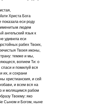
истая,
Мати Христа Бога
е показала еси роду
тоименитым людем
й ангельский язык к
не удивила еси
достойных рабех Твоих,
ечистыя Твоея иконы,
трану: темже и мы,
няющеся, вопием Ти: о
 спаси и помилуй вся
и их, и сохрани
ны христианския, и сей
избави, и всем вся на
ою и молящимся рабом
бразу Твоему: яко
бе Сыном и Богом, ныне