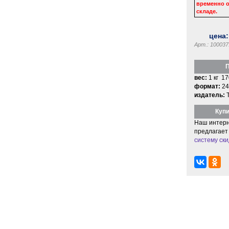
временно о
складе.
цена
Арт.: 100037
П
вес:
1 кг 17
формат:
24
издатель:
Купи
Наш интерн
предлагает
систему ски