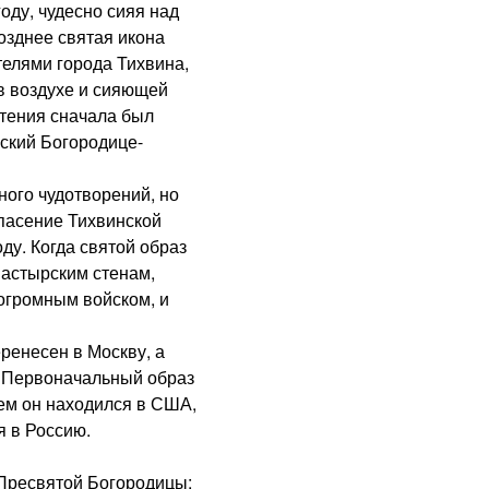
ду, чудесно сияя над
озднее святая икона
елями города Тихвина,
в воздухе и сияющей
етения сначала был
нский Богородице-
го чудотворений, но
пасение Тихвинской
ду. Когда святой образ
настырским стенам,
огромным войском, и
енесен в Москву, а
. Первоначальный образ
ем он находился в США,
я в Россию.
ресвятой Богородицы: