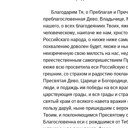
Благодарим Тя, о Преблагая и Преч
преблагословенная Дево, Владычице, 
нашего, о всех благодеяниих Твоих, яж
человеческому, наипаче же нам, хрнс
Российскаго народа, о нихже ниже самы
похвалению доволен будет, якоже и ны
неизреченную свою милость на нас, не
преестественным самопришествием Пр
еюже всю просветила еси Российскую с
грешнии, со страхом и радостию покла
Пресвятая Дево, Царице и Богородице,
люди, и подаждь им победы на вся враг
царствующия грады, и вся грады и стра
святый храм от всякого навета вражия 
пользу даруй, ныне пришедшим с вер
Твоим, и поклоняющимся Пресвятому о
Благословенна еси с рождшимся от Те