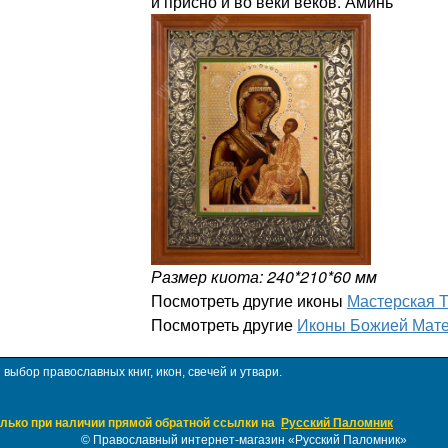
и присно и во веки веков. Аминь
Размер киота: 240*210*60 мм
Посмотреть другие иконы
Мастерская 
Посмотреть другие
Иконы Божией Мате
ыбор православных книг, икон, свечей и утвари.
лько при наличии прямой обратной ссылки на
Русский Паломник
©
Православный интернет-магазин «Русский Паломник»