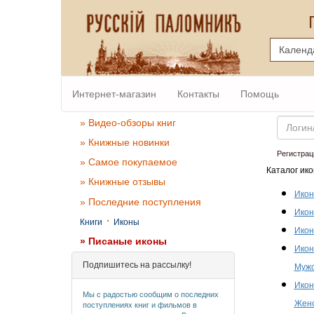
Интернет-магазин
Контакты
Помощь
Email
» Видео-обзоры книг
» Книжные новинки
Регистрац
» Самое покупаемое
Каталог ико
» Книжные отзывы
Икон
» Последние поступления
Икон
·
Книги
Иконы
Икон
» Писаные иконы
Икон
Подпишитесь на рассылку!
Мужс
Икон
Мы с радостью сообщим о последних
Женс
поступлениях книг и фильмов в