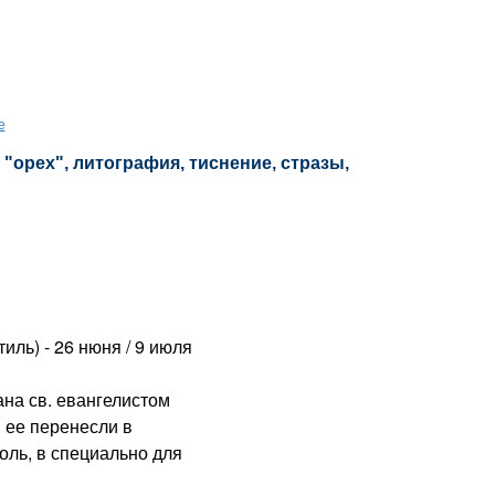
е
 "орех", литография, тиснение, стразы,
иль) - 26 нюня / 9 июля
а св. евангелистом
м ее перенесли в
поль, в специально для