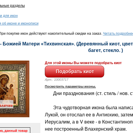
льные разделы
и для икон
и об иконе и иконописи
ри покупке икон действуют накопительный скидки на заказ.
Читать подробне
- Божией Матери «Тихвинская». (Деревянный киот, цвет
багет, стекло. )
Для этой иконы Вы можете подобрать киот
Арт.: 10003717
Посмотреть параметры иконы.
Дни празднования (ст. стиль / нов. ст
Эта чудотворная икона была написан
Лукой, он отослал ее в Антиохию, зате
Иерусалим, а в V веке - в Константино
нее построенный Влахернский храм.
ю, данный товар