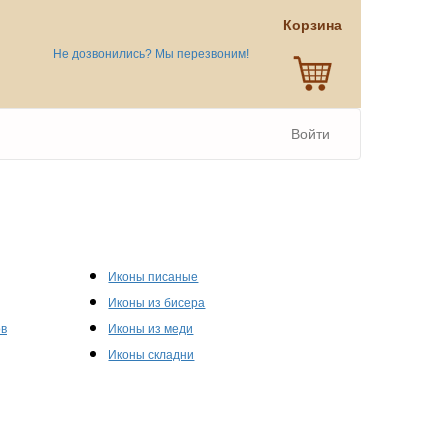
Корзина
Не дозвонились? Мы перезвоним!
Войти
Иконы писаные
Иконы из бисера
ов
Иконы из меди
Иконы складни