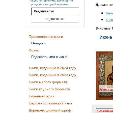
нашем интернет-магазине. Вы не
пропустите ни одной новинки!
Дополните
Полк
Книг
Внимание! П
Православные книги
Икона 
Ожидаем
Иконы
Подобрать киот к иконе
Книги, изданные в 2024 году
Книги, изданные в 2023 году
Книги малого формата
Книги крупного формата
Книжные серии
Церковнославянский язык
Дореволюционный шрифт
К сожалени