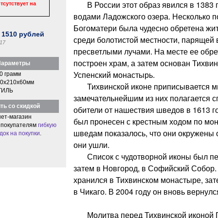
В России этот образ явился в 1383 го
тсутствует на
водами Ладожского озера. Несколько п
Богоматери была чудесно обретена жит
:
1510
рублей
среди болотистой местности, парящей 
17
пресветлыми лучами. На месте ее обр
построен храм, а затем основан Тихви
араметры
Успенский монастырь.
0 грамм
0x210x60мм
Тихвинской иконе приписывается мно
ТИЛЬ
замечательнейшим из них полагается с
ть со скидкой
обители от нашествия шведов в 1613 го
ет-магазин
был пронесен с крестным ходом по мо
 покупателям
гибкую
шведам показалось, что они окружены 
док на покупки
.
они ушли.
Список с чудотворной иконы был пер
затем в Новгород, в Софийский Собор
хранился в Тихвинском монастыре, зат
в Чикаго. В 2004 году он вновь вернулс
Молитва перед Тихвинской иконой П