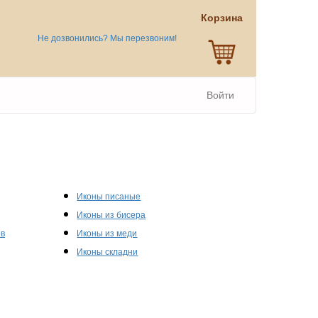
Корзина
Не дозвонились? Мы перезвоним!
Войти
Иконы писаные
Иконы из бисера
ов
Иконы из меди
Иконы складни