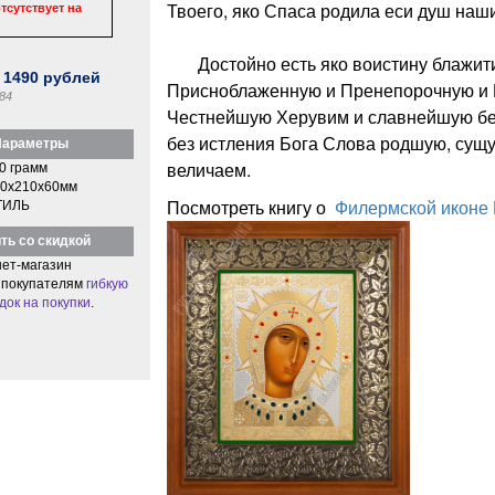
Твоего, яко Спаса родила еси душ наши
тсутствует на
Достойно есть яко воистину блажити
:
1490
рублей
Присноблаженную и Пренепорочную и 
84
Честнейшую Херувим и славнейшую бе
без истления Бога Слова родшую, сущ
араметры
величаем.
0 грамм
0x210x60мм
Посмотреть книгу о
Филермской иконе
ТИЛЬ
ть со скидкой
ет-магазин
 покупателям
гибкую
док на покупки
.