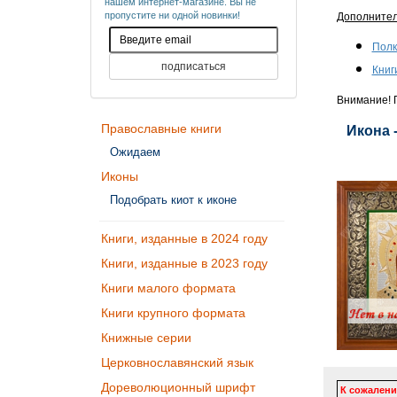
нашем интернет-магазине. Вы не
пропустите ни одной новинки!
Дополните
Полк
Книг
Внимание! П
Православные книги
Икона 
Ожидаем
Иконы
Подобрать киот к иконе
Книги, изданные в 2024 году
Книги, изданные в 2023 году
Книги малого формата
Книги крупного формата
Книжные серии
Церковнославянский язык
Дореволюционный шрифт
К сожалени