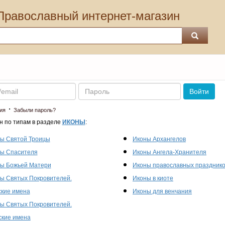
Православный интернет-магазин
Пароль
Войти
·
ия
Забыли пароль?
н по типам в разделе
ИКОНЫ
:
ы Святой Троицы
Иконы Архангелов
ы Спасителя
Иконы Ангела-Хранителя
ы Божьей Матери
Иконы православных праздник
ы Святых Покровителей.
Иконы в киоте
кие имена
Иконы для венчания
ы Святых Покровителей.
кие имена