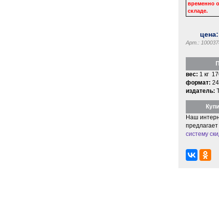
временно о
складе.
цена
Арт.: 100037
П
вес:
1 кг 17
формат:
24
издатель:
Купи
Наш интерн
предлагает
систему ски