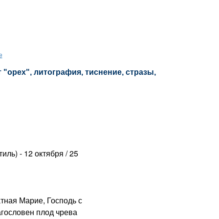
е
 "орех", литография, тиснение, стразы,
ль) - 12 октября / 25
ная Марие, Господь с
агословен плод чрева