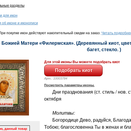
льные разделы
и для икон
и об иконе и иконописи
ри покупке икон действуют накопительный скидки на заказ.
Читать подробне
- Божией Матери «Филермская». (Деревянный киот, цвет
багет, стекло. )
Для этой иконы Вы можете подобрать киот
Арт.: 10003784
Посмотреть параметры иконы.
Дни празднования (ст. стиль / нов. сти
октября
Молитвы:
Богородице Дево, радуйся, Благодат
Тобою; благословенна Ты в женах и бл
ю, данный товар