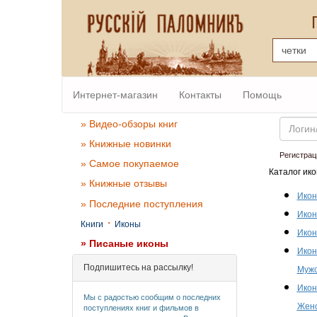
Интернет-магазин
Контакты
Помощь
Email
» Видео-обзоры книг
» Книжные новинки
Регистрац
» Самое покупаемое
Каталог ико
» Книжные отзывы
Икон
» Последние поступления
Икон
·
Книги
Иконы
Икон
» Писаные иконы
Икон
Подпишитесь на рассылку!
Мужс
Икон
Мы с радостью сообщим о последних
Женс
поступлениях книг и фильмов в