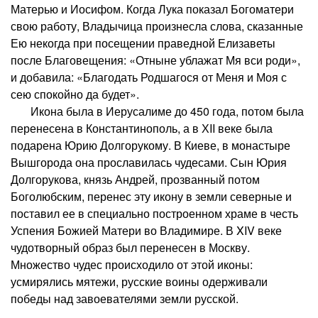
Матерью и Иосифом. Когда Лука показал Богоматери
свою работу, Владычица произнесла слова, сказанные
Ею некогда при посещении праведной Елизаветы
после Благовещения: «Отныне ублажат Мя вси роди»,
и добавила: «Благодать Родшагося от Меня и Моя с
сею спокойно да будет».
Икона была в Иерусалиме до 450 года, потом была
перенесена в Константинополь, а в ХII веке была
подарена Юрию Долгорукому. В Киеве, в монастыре
Вышгорода она прославилась чудесами. Сын Юрия
Долгорукова, князь Андрей, прозванный потом
Боголюбским, перенес эту икону в земли северные и
поставил ее в специально построенном храме в честь
Успения Божией Матери во Владимире. В XIV веке
чудотворный образ был перенесен в Москву.
Множество чудес происходило от этой иконы:
усмирялись мятежи, русские воины одерживали
победы над завоевателями земли русской.