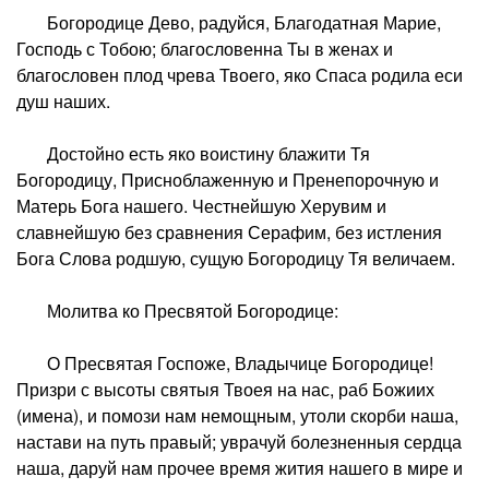
Богородице Дево, радуйся, Благодатная Марие,
Господь с Тобою; благословенна Ты в женах и
благословен плод чрева Твоего, яко Спаса родила еси
душ наших.
Достойно есть яко воистину блажити Тя
Богородицу, Присноблаженную и Пренепорочную и
Матерь Бога нашего. Честнейшую Херувим и
славнейшую без сравнения Серафим, без истления
Бога Слова родшую, сущую Богородицу Тя величаем.
Молитва ко Пресвятой Богородице:
О Пресвятая Госпоже, Владычице Богородице!
Призри с высоты святыя Твоея на нас, раб Божиих
(имена), и помози нам немощным, утоли скорби наша,
настави на путь правый; уврачуй болезненныя сердца
наша, даруй нам прочее время жития нашего в мире и