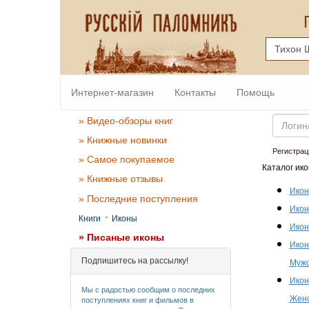
Интернет-магазин
Контакты
Помощь
Email
» Видео-обзоры книг
» Книжные новинки
Регистрац
» Самое покупаемое
Каталог ико
» Книжные отзывы
Икон
» Последние поступления
Икон
·
Книги
Иконы
Икон
» Писаные иконы
Икон
Подпишитесь на рассылку!
Мужс
Икон
Мы с радостью сообщим о последних
Женс
поступлениях книг и фильмов в