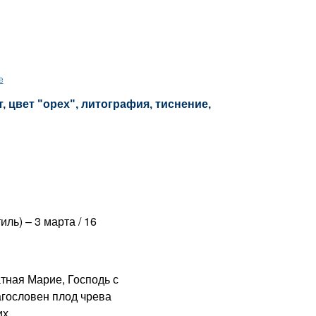
е
 цвет "орех", литография, тиснение,
ль) – 3 марта / 16
ная Марие, Господь с
агословен плод чрева
х.