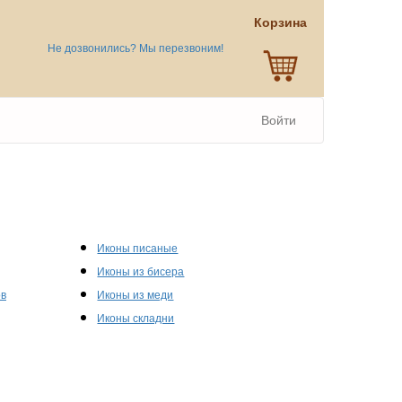
Корзина
Не дозвонились? Мы перезвоним!
Войти
Иконы писаные
Иконы из бисера
ов
Иконы из меди
Иконы складни