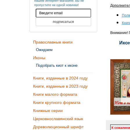
нашем интернет-магазине. Вы не
пропустите ни одной новинки!
Дополните
Полк
Книг
Внимание! П
Православные книги
Икон
Ожидаем
Иконы
Подобрать киот к иконе
Книги, изданные в 2024 году
Книги, изданные в 2023 году
Книги малого формата
Книги крупного формата
Книжные серии
Церковнославянский язык
Дореволюционный шрифт
К сожалени