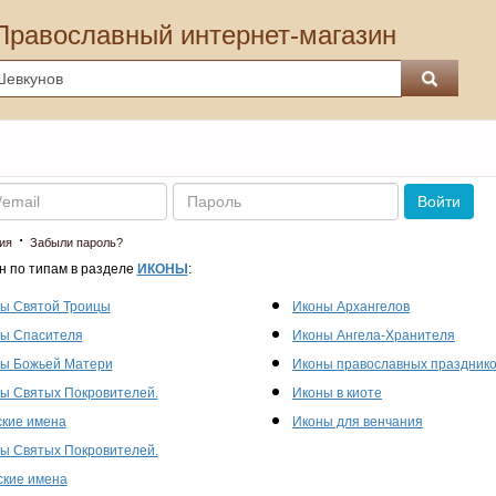
Православный интернет-магазин
Пароль
Войти
·
ия
Забыли пароль?
н по типам в разделе
ИКОНЫ
:
ы Святой Троицы
Иконы Архангелов
ы Спасителя
Иконы Ангела-Хранителя
ы Божьей Матери
Иконы православных праздник
ы Святых Покровителей.
Иконы в киоте
кие имена
Иконы для венчания
ы Святых Покровителей.
кие имена