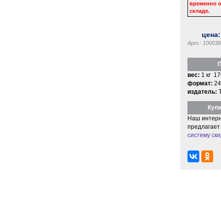
временно о
складе.
цена
Арт.: 100038
П
вес:
1 кг 17
формат:
24
издатель:
Купи
Наш интерн
предлагает
систему ски