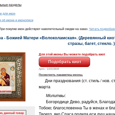
льные разделы
и для икон
и об иконе и иконописи
ри покупке икон действуют накопительный скидки на заказ.
Читать подробне
а - Божией Матери «Волоколамская». (Деревянный киот,
стразы, багет, стекло. )
Для этой иконы Вы можете подобрать киот
Арт.: 10003808
Посмотреть параметры иконы.
Дни празднования (ст. стиль / нов. сти
марта
Молитвы:
Богородице Дево, радуйся, Благодат
Тобою; благословенна Ты в женах и бл
Твоего, яко Спаса родила еси душ наши
ю, данный товар