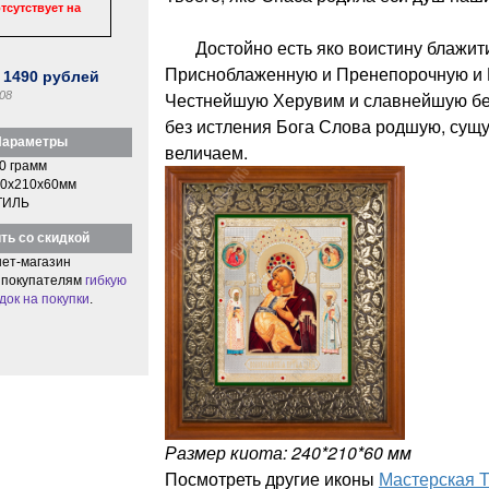
тсутствует на
Достойно есть яко воистину блажити
Присноблаженную и Пренепорочную и 
:
1490
рублей
Честнейшую Херувим и славнейшую бе
08
без истления Бога Слова родшую, сущ
араметры
величаем.
0 грамм
0x210x60мм
ТИЛЬ
ть со скидкой
ет-магазин
 покупателям
гибкую
док на покупки
.
Размер киота: 240*210*60 мм
Посмотреть другие иконы
Мастерская 