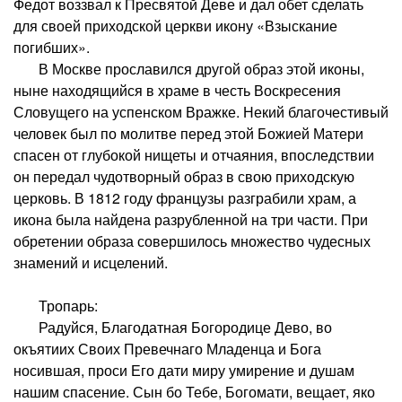
Федот воззвал к Пресвятой Деве и дал обет сделать
для своей приходской церкви икону «Взыскание
погибших».
В Москве прославился другой образ этой иконы,
ныне находящийся в храме в честь Воскресения
Словущего на успенском Вражке. Некий благочестивый
человек был по молитве перед этой Божией Матери
спасен от глубокой нищеты и отчаяния, впоследствии
он передал чудотворный образ в свою приходскую
церковь. В 1812 году французы разграбили храм, а
икона была найдена разрубленной на три части. При
обретении образа совершилось множество чудесных
знамений и исцелений.
Тропарь:
Радуйся, Благодатная Богородице Дево, во
окъятиих Своих Превечнаго Младенца и Бога
носившая, проси Его дати миру умирение и душам
нашим спасение. Сын бо Тебе, Богомати, вещает, яко