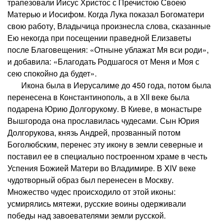
трапезовали Иисус Христос с Пречистою Своею
Матерью и Иосифом. Когда Лука показал Богоматери
свою работу, Владычица произнесла слова, сказанные
Ею некогда при посещении праведной Елизаветы
после Благовещения: «Отныне ублажат Мя вси роди»,
и добавила: «Благодать Родшагося от Меня и Моя с
сею спокойно да будет».
Икона была в Иерусалиме до 450 года, потом была
перенесена в Константинополь, а в ХII веке была
подарена Юрию Долгорукому. В Киеве, в монастыре
Вышгорода она прославилась чудесами. Сын Юрия
Долгорукова, князь Андрей, прозванный потом
Боголюбским, перенес эту икону в земли северные и
поставил ее в специально построенном храме в честь
Успения Божией Матери во Владимире. В XIV веке
чудотворный образ был перенесен в Москву.
Множество чудес происходило от этой иконы:
усмирялись мятежи, русские воины одерживали
победы над завоевателями земли русской.