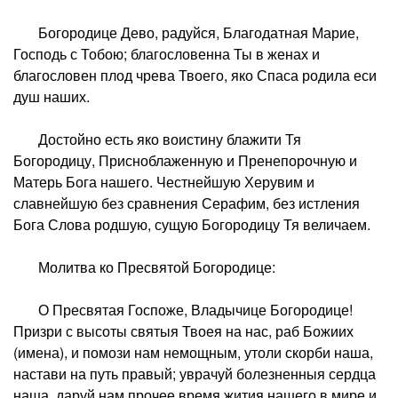
Богородице Дево, радуйся, Благодатная Марие,
Господь с Тобою; благословенна Ты в женах и
благословен плод чрева Твоего, яко Спаса родила еси
душ наших.
Достойно есть яко воистину блажити Тя
Богородицу, Присноблаженную и Пренепорочную и
Матерь Бога нашего. Честнейшую Херувим и
славнейшую без сравнения Серафим, без истления
Бога Слова родшую, сущую Богородицу Тя величаем.
Молитва ко Пресвятой Богородице:
О Пресвятая Госпоже, Владычице Богородице!
Призри с высоты святыя Твоея на нас, раб Божиих
(имена), и помози нам немощным, утоли скорби наша,
настави на путь правый; уврачуй болезненныя сердца
наша, даруй нам прочее время жития нашего в мире и