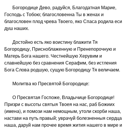
Богородице Дево, радуйся, Благодатная Марие,
Господь с Тобою; благословенна Ты в женах и
благословен плод чрева Твоего, яко Спаса родила еси
душ наших.
Достойно есть яко воистину блажити Тя
Богородицу, Присноблаженную и Пренепорочную и
Матерь Бога нашего. Честнейшую Херувим и
славнейшую без сравнения Серафим, без истления
Бога Слова родшую, сущую Богородицу Тя величаем.
Молитва ко Пресвятой Богородице:
О Пресвятая Госпоже, Владычице Богородице!
Призри с высоты святыя Твоея на нас, раб Божиих
(имена), и помози нам немощным, утоли скорби наша,
настави на путь правый; уврачуй болезненныя сердца
наша, даруй нам прочее время жития нашего в мире и