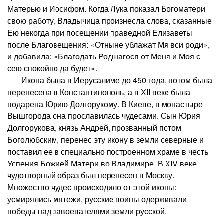
Матерью и Иосифом. Когда Лука показал Богоматери
свою работу, Владычица произнесла слова, сказанные
Ею некогда при посещении праведной Елизаветы
после Благовещения: «Отныне ублажат Мя вси роди»,
и добавила: «Благодать Родшагося от Меня и Моя с
сею спокойно да будет».
Икона была в Иерусалиме до 450 года, потом была
перенесена в Константинополь, а в ХII веке была
подарена Юрию Долгорукому. В Киеве, в монастыре
Вышгорода она прославилась чудесами. Сын Юрия
Долгорукова, князь Андрей, прозванный потом
Боголюбским, перенес эту икону в земли северные и
поставил ее в специально построенном храме в честь
Успения Божией Матери во Владимире. В XIV веке
чудотворный образ был перенесен в Москву.
Множество чудес происходило от этой иконы:
усмирялись мятежи, русские воины одерживали
победы над завоевателями земли русской.