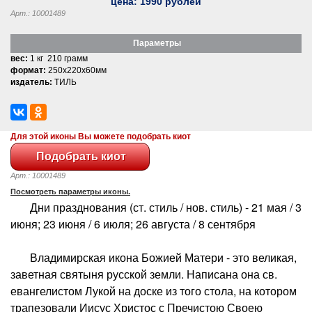
цена:
1990
рублей
Арт.: 10001489
Параметры
вес:
1 кг 210 грамм
формат:
250x220x60мм
издатель:
ТИЛЬ
Для этой иконы Вы можете подобрать киот
Арт.: 10001489
Посмотреть параметры иконы.
Дни празднования (ст. стиль / нов. стиль) - 21 мая / 3
июня; 23 июня / 6 июля; 26 августа / 8 сентября
Владимирская икона Божией Матери - это великая,
заветная святыня русской земли. Написана она св.
евангелистом Лукой на доске из того стола, на котором
трапезовали Иисус Христос с Пречистою Своею