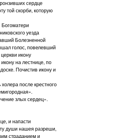
пронзивших сердце
ту той скорби, которую
 Богоматери
никовского уезда
давший Болезненной
ышал голос, повелевший
 церкви икону
икону на лестнице, по
 доске. Почистив икону и
холера после крестного
емигородная».
чение злых сердец».
е, и напасти
оту души нашея разреши,
оим страданием и