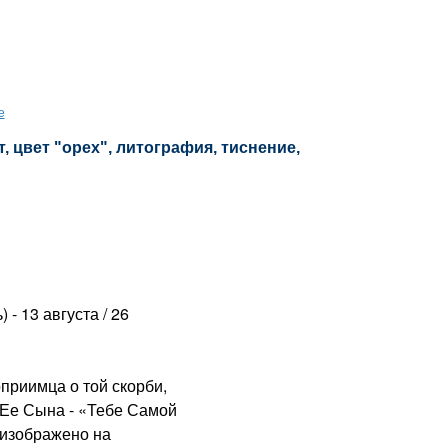
е
 цвет "орех", литография, тиснение,
 - 13 августа / 26
риимца о той скорби,
 Ее Сына - «Тебе Самой
 изображено на