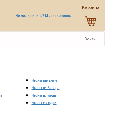
Корзина
Не дозвонились? Мы перезвоним!
Войти
Иконы писаные
Иконы из бисера
ов
Иконы из меди
Иконы складни