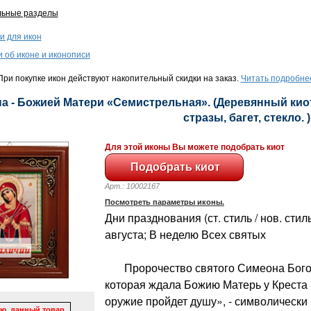
льные разделы
и для икон
и об иконе и иконописи
ри покупке икон действуют накопительный скидки на заказ.
Читать подробне
а - Божией Матери «Семистрельная». (Деревянный киот,
стразы, багет, стекло. )
Для этой иконы Вы можете подобрать киот
Арт.: 10002167
Посмотреть параметры иконы.
Дни празднования (ст. стиль / нов. стиль)
августа; В неделю Всех святых
Пророчество святого Симеона Богоп
которая ждала Божию Матерь у Креста
оружие пройдет душу», - символически
ю, данный товар