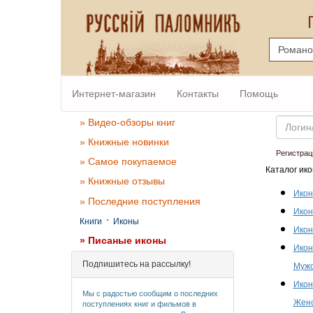
Интернет-магазин
Контакты
Помощь
Email
» Видео-обзоры книг
» Книжные новинки
Регистрац
» Самое покупаемое
Каталог ико
» Книжные отзывы
Икон
» Последние поступления
Икон
·
Книги
Иконы
Икон
» Писаные иконы
Икон
Подпишитесь на рассылку!
Мужс
Икон
Мы с радостью сообщим о последних
Женс
поступлениях книг и фильмов в