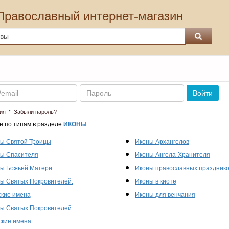
Православный интернет-магазин
Пароль
Войти
·
ия
Забыли пароль?
н по типам в разделе
ИКОНЫ
:
ы Святой Троицы
Иконы Архангелов
ы Спасителя
Иконы Ангела-Хранителя
ы Божьей Матери
Иконы православных праздник
ы Святых Покровителей.
Иконы в киоте
кие имена
Иконы для венчания
ы Святых Покровителей.
кие имена