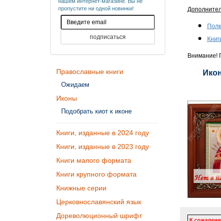
нашем интернет-магазине. Вы не
пропустите ни одной новинки!
Дополните
Полк
Книг
Внимание! П
Православные книги
Икон
Ожидаем
Иконы
Подобрать киот к иконе
Книги, изданные в 2024 году
Книги, изданные в 2023 году
Книги малого формата
Книги крупного формата
Книжные серии
Церковнославянский язык
Дореволюционный шрифт
К сожалени