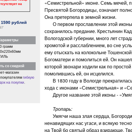
«Семистрельной» иконе. Семь мечей, 
тсутствует на
Пресвятой Богородицы, означает полно
Она претерпела в земной жизни.
:
1590
рублей
О первом прославлении этой иконы
67
сохранилось предание. Крестьянин Кад
Вологодской губернии, много лет стра
араметры
хромотой и расслаблением, во сне усл
0 грамм
ему отыскать на колокольне Тошенской
0x220x60мм
ТИЛЬ
Богоматери и помолиться ей. Он нашел 
которой звонари ходили как по простой
ть со скидкой
помолившись ей, он исцелился.
ет-магазин
 покупателям
гибкую
В 1830 году в Вологде прекратилась 
док на покупки
.
хода с иконами «Семистрельная» и «С
Другое название этой иконы - «Умяг
Тропарь:
Умягчи наша злая сердца, Богородиц
ненавидящих нас угаси, и всякую тесн
на Твой бо святый образ взирающе, Тв