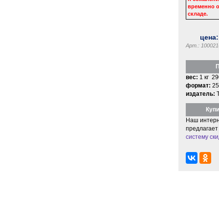
временно о
складе.
цена
Арт.: 100021
П
вес:
1 кг 29
формат:
25
издатель:
Купи
Наш интерн
предлагает
систему ски