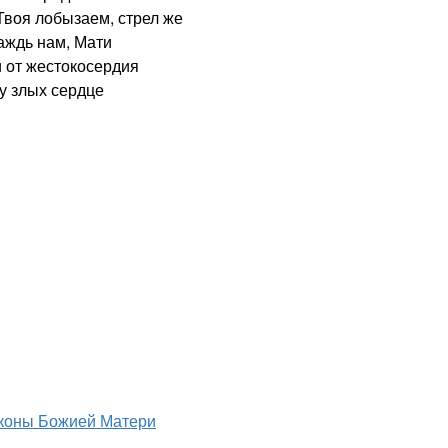
Твоя лобызаем, стрел же
аждь нам, Мати
 от жестокосердия
у злых сердце
коны Божией Матери