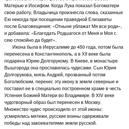
Матерью и Иосифом. Когда Лука показал Богоматери
свою работу, Владычица произнесла слова, сказанные
Ею некогда при посещении праведной Елизаветы
после Благовещения: «Отныне ублажат Мя вси роди»,
и добавила: «Благодать Родшагося от Меня и Моя с
сею спокойно да будет».
Икона была в Иерусалиме до 450 года, потом была
перенесена в Константинополь, а в ХII веке была
подарена Юрию Долгорукому. В Киеве, в монастыре
Вышгорода она прославилась чудесами. Сын Юрия
Долгорукова, князь Андрей, прозванный потом
Боголюбским, перенес эту икону в земли северные и
поставил ее в специально построенном храме в честь
Успения Божией Матери во Владимире. В XIV веке
чудотворный образ был перенесен в Москву.
Множество чудес происходило от этой иконы:
усмирялись мятежи, русские воины одерживали
победы над завоевателями земли русской.