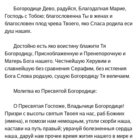
Богородице Дево, радуйся, Благодатная Марие,
Господь с Тобою; благословенна Ты в женах и
благословен плод чрева Твоего, яко Спаса родила еси
душ наших.
Достойно есть яко воистину блажити Тя
Богородицу, Присноблаженную и Пренепорочную и
Матерь Бога нашего. Честнейшую Херувим и
славнейшую без сравнения Серафим, без истления
Бога Слова родшую, сущую Богородицу Тя величаем.
Молитва ко Пресвятой Богородице:
О Пресвятая Госпоже, Владычице Богородице!
Призри с высоты святыя Твоея на нас, раб Божиих
(имена), и помози нам немощным, утоли скорби наша,
настави на путь правый; уврачуй болезненныя сердца
наша, даруй нам прочее время жития нашего в мире и