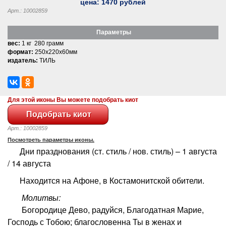
цена:
1470
рублей
Арт.: 10002859
Параметры
вес:
1 кг 280 грамм
формат:
250x220x60мм
издатель:
ТИЛЬ
Для этой иконы Вы можете подобрать киот
Арт.: 10002859
Посмотреть параметры иконы.
Дни празднования (ст. стиль / нов. стиль) – 1 августа
/ 14 августа
Находится на Афоне, в Костамонитской обители.
Молитвы:
Богородице Дево, радуйся, Благодатная Марие,
Господь с Тобою; благословенна Ты в женах и