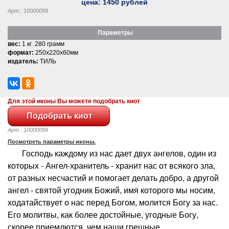
цена:
1450
рублей
Арт.: 10000099
Параметры
вес:
1 кг 280 грамм
формат:
250x220x60мм
издатель:
ТИЛЬ
Для этой иконы Вы можете подобрать киот
Арт.: 10000099
Посмотреть параметры иконы.
Господь каждому из нас дает двух ангелов, один из
которых - Ангел-хранитель - хранит нас от всякого зла,
от разных несчастий и помогает делать добро, а другой
ангел - святой угодник Божий, имя которого мы носим,
ходатайствует о нас перед Богом, молится Богу за нас.
Его молитвы, как более достойные, угодные Богу,
скорее приемлются, чем наши грешные.