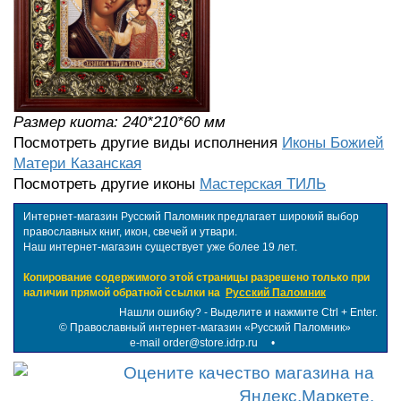
Размер киота: 240*210*60 мм
Посмотреть другие виды исполнения
Иконы Божией
Матери Казанская
Посмотреть другие иконы
Мастерская ТИЛЬ
Интернет-магазин Русский Паломник предлагает широкий выбор
православных книг, икон, свечей и утвари.
Наш интернет-магазин существует уже более 19 лет.
Копирование содержимого этой страницы разрешено только при
наличии прямой обратной ссылки на
Русский Паломник
Нашли ошибку? - Выделите и нажмите Ctrl + Enter.
©
Православный интернет-магазин «Русский Паломник»
e-mail order@store.idrp.ru
•