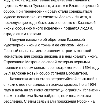
церковь Николы Тульского, а затем в Благовещенский
собор. При перенесении сразу стали совершаться
чудеса: исцелились от слепоты Иосиф и Никита, в
последующие годы было замечено, что от Казанской
иконы особенно много исцелений подается людям,
страдающим глазами.
Получив известие об обретении Казанской
чудотворной иконы с точным ее списком, Иоанн
Грозный велел на месте явления строить женский
монастырь для сорока инокинь и в нем хранить икону.
Отроковица Матрона со своей матерью первыми
приняли в новом монастыре пострижение, в 1594 году
был заложен новый собор Успения Богоматери.
Казанская икона стала всероссийской святыней и
списки с нее появились в тысячах храмов. Но в 1904
году в ночь на 29 июня святотатцы ограбили Успенский
храм - грабители были найдены, но икона исчезла
бесследно. С этим связывали поражения России на