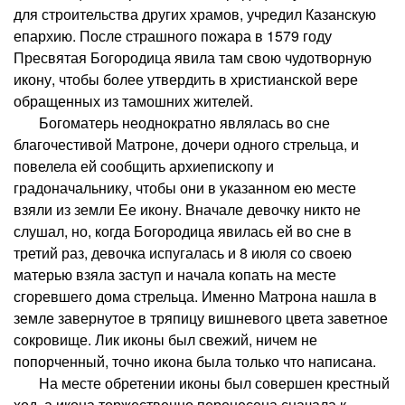
для строительства других храмов, учредил Казанскую
епархию. После страшного пожара в 1579 году
Пресвятая Богородица явила там свою чудотворную
икону, чтобы более утвердить в христианской вере
обращенных из тамошних жителей.
Богоматерь неоднократно являлась во сне
благочестивой Матроне, дочери одного стрельца, и
повелела ей сообщить архиепископу и
градоначальнику, чтобы они в указанном ею месте
взяли из земли Ее икону. Вначале девочку никто не
слушал, но, когда Богородица явилась ей во сне в
третий раз, девочка испугалась и 8 июля со своею
матерью взяла заступ и начала копать на месте
сгоревшего дома стрельца. Именно Матрона нашла в
земле завернутое в тряпицу вишневого цвета заветное
сокровище. Лик иконы был свежий, ничем не
попорченный, точно икона была только что написана.
На месте обретении иконы был совершен крестный
ход, а икона торжественно перенесена сначала к