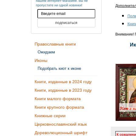
нашем интернет-магазине. Вы не
пропустите ни одной новинки!
Дополните
Полк
Книг
Внимание! П
Православные книги
Ик
Ожидаем
Иконы
Подобрать киот к иконе
Книги, изданные в 2024 году
Книги, изданные в 2023 году
Книги малого формата
Книги крупного формата
Книжные серии
Церковнославянский язык
Дореволюционный шрифт
К сожалени