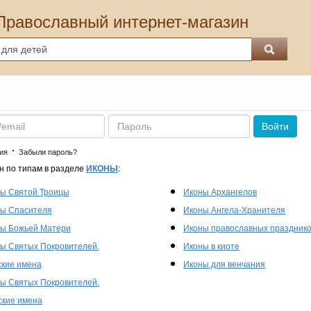
Православный интернет-магазин
Пароль
Войти
·
ия
Забыли пароль?
н по типам в разделе
ИКОНЫ
:
ы Святой Троицы
Иконы Архангелов
ы Спасителя
Иконы Ангела-Хранителя
ы Божьей Матери
Иконы православных праздник
ы Святых Покровителей.
Иконы в киоте
кие имена
Иконы для венчания
ы Святых Покровителей.
кие имена