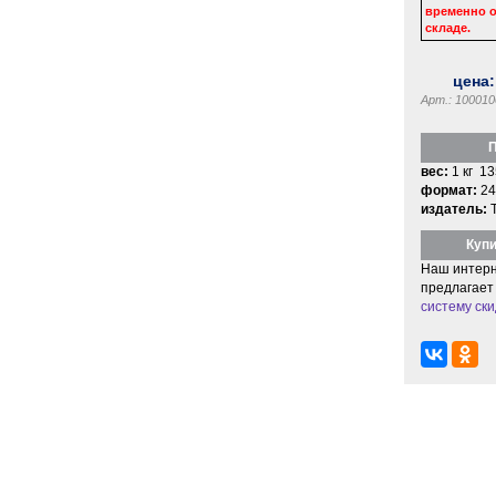
временно о
складе.
цена
Арт.: 100010
П
вес:
1 кг 13
формат:
24
издатель:
Купи
Наш интерн
предлагает
систему ски