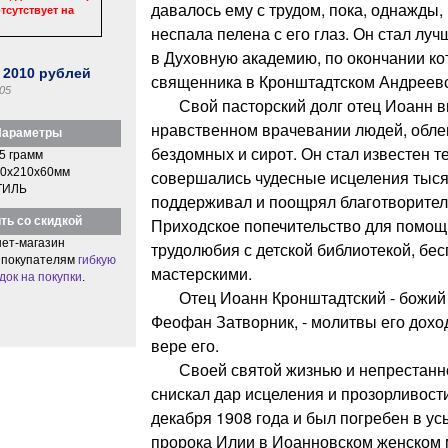
давалось ему с трудом, пока, однажды,
тсутствует на
неспала пелена с его глаз. Он стал лу
в Духовную академию, по окончании ко
:
2010
рублей
священника в Кронштадтском Андреевс
05
Свой пасторский долг отец Иоанн ви
нравственном врачевании людей, обле
араметры
бездомных и сирот. Он стал известен т
5 грамм
0x210x60мм
совершались чудесные исцеления тыся
ТИЛЬ
поддерживал и поощрял благотворител
ть со скидкой
Приходское попечительство для помощ
ет-магазин
трудолюбия с детской библиотекой, бе
 покупателям
гибкую
мастерскими.
док на покупки
.
Отец Иоанн Кронштадтский - божий че
Феофан Затворник, - молитвы его доход
вере его.
Своей святой жизнью и непрестанно
снискал дар исцеления и прозорливости
декабря 1908 года и был погребен в у
пророка Илии в Иоанновском женском 