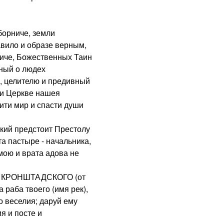
рниче, земли
вило и образе верным,
ниче, Божественных Таин
ный о людех
, целителю и предивный
 и Церкве нашея
ити мир и спасти души
й предстоит Престолу
а пастыре - начальника,
мою и врата адова не
РОНШТАДСКОГО (от
 раба твоего (имя рек),
о веселия; даруй ему
я и посте и