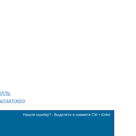
ТИЛЬ
штадтского
Нашли ошибку? - Выделите и нажмите Ctrl + Enter.