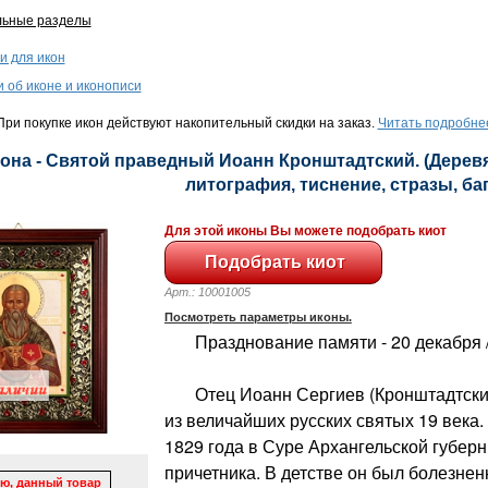
льные разделы
и для икон
и об иконе и иконописи
ри покупке икон действуют накопительный скидки на заказ.
Читать подробне
она - Святой праведный Иоанн Кронштадтский. (Деревя
литография, тиснение, стразы, баге
Для этой иконы Вы можете подобрать киот
Арт.: 10001005
Посмотреть параметры иконы.
Празднование памяти - 20 декабря /
Отец Иоанн Сергиев (Кронштадтский)
из величайших русских святых 19 века.
1829 года в Суре Архангельской губерн
причетника. В детстве он был болезнен
ю, данный товар