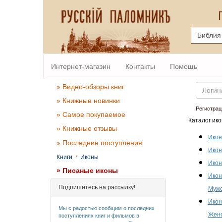
Интернет-магазин
Контакты
Помощь
Email
» Видео-обзоры книг
» Книжные новинки
Регистрац
» Самое покупаемое
Каталог ико
» Книжные отзывы
Икон
» Последние поступления
Икон
·
Книги
Иконы
Икон
» Писаные иконы
Икон
Подпишитесь на рассылку!
Мужс
Икон
Мы с радостью сообщим о последних
Женс
поступлениях книг и фильмов в