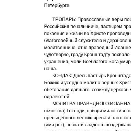
Петербурге.
ТРОПАРЬ: Православныя веры побо
Российския печальнииче, пастырем пра
покаяния и жизни во Христе проповед
благоговейный служителю и дерзновен
молитвенниче, отче праведный Иоанне
чудотворче, граду Кронштадту похвало
украшения, моли Всеблагого Бога умир
наша.
КОНДАК: Днесь пастырь Кронштадски
Божию и усердно молит о верных Христ
обетование давшаго: созижду церковь 
одолеют ей.
МОЛИТВА ПРАВЕДНОГО ИОАННА К
пьянства) Господи, призри милостиво на
прельщенного лестию чрева и плотског
(имя рек), познати сладость воздержани