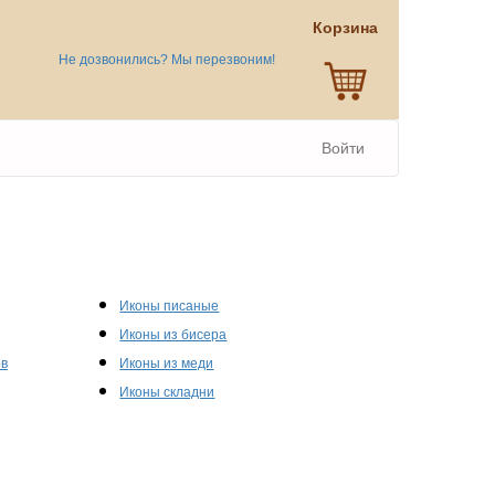
Корзина
Не дозвонились? Мы перезвоним!
Войти
Иконы писаные
Иконы из бисера
ов
Иконы из меди
Иконы складни