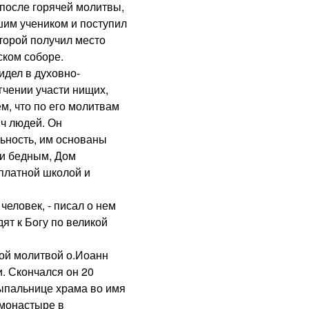
 после горячей молитвы,
чшим учеником и поступил
торой получил место
ком соборе.
дел в духовно-
гчении участи нищих,
ем, что по его молитвам
ч людей. Он
ьность, им основаны
и бедным, Дом
сплатной школой и
ловек, - писал о нем
ят к Богу по великой
й молитвой о.Иоанн
. Скончался он 20
сыпальнице храма во имя
монастыре в