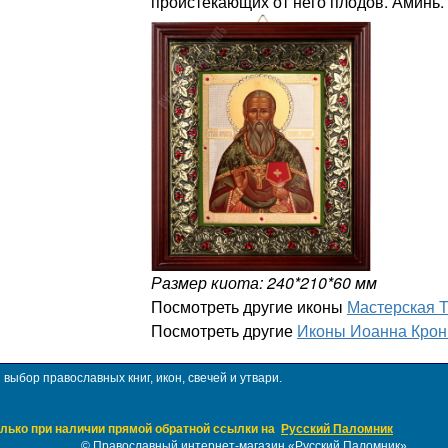
проистекающих от него плодов. Аминь.
Размер киота: 240*210*60 мм
Посмотреть другие иконы
Мастерская 
Посмотреть другие
Иконы Иоанна Крон
ыбор православных книг, икон, свечей и утвари.
лько при наличии прямой обратной ссылки на
Русский Паломник
©
Православный интернет-магазин «Русский Паломник»