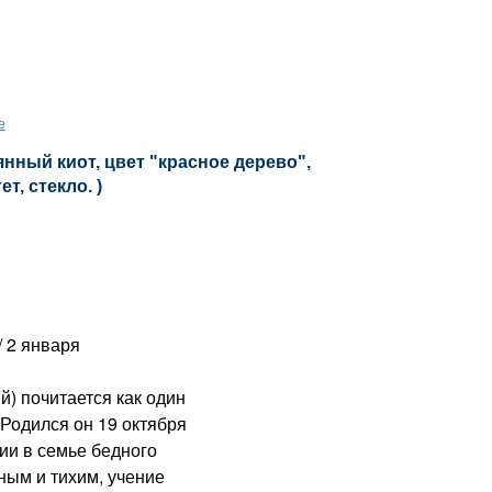
е
нный киот, цвет "красное дерево",
т, стекло. )
 2 января
 почитается как один
 Родился он 19 октября
ии в семье бедного
ным и тихим, учение