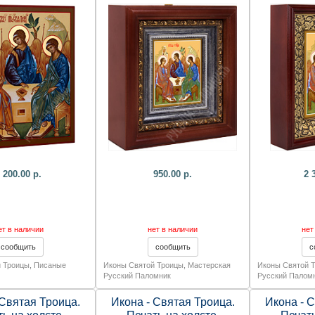
ная работа.
180х165х60 мм.
240х
 200.00 р.
950.00 р.
2 
ет в наличии
нет в наличии
нет
 Троицы
,
Писаные
Иконы Святой Троицы
,
Мастерская
Иконы Святой 
Русский Паломник
Русский Палом
 Святая Троица.
Икона - Святая Троица.
Икона - 