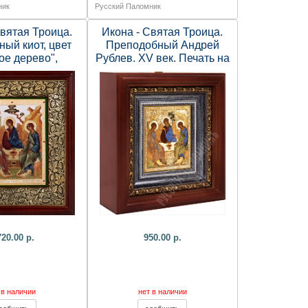
ник
Русский Паломник
Святая Троица.
Икона - Святая Троица.
ный киот, цвет
Преподобный Андрей
ое дерево",
Рублев. XV век. Печать на
ия, тиснение,
холсте, деревянный киот.
агет, стекло. )
180х165х60 мм.
720.00 р.
950.00 р.
 в наличии
нет в наличии