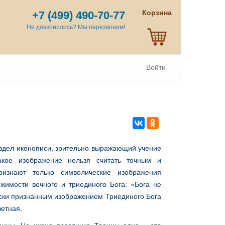
Корзина
+7 (499) 490-70-77
Не дозвонились? Мы перезвоним!
Войти
здел иконописи, зрительно выражающий учение
кое изображение нельзя считать точным и
ризнают только символические изображения
жимости вечного и триединого Бога: «Бога не
чески признанным изображением Триединого Бога
ветная.