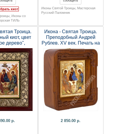
Иконы Святой Троицы
,
Мастерская
брать киот
Русский Паломник
Троицы
,
Иконы со
ерская ТИЛЬ
Святая Троица.
Икона - Святая Троица.
ный киот, цвет
Преподобный Андрей
ое дерево",
Рублев. XV век. Печать на
ия, тиснение,
холсте, деревянный киот.
агет, стекло. )
216х187х58 мм.
490.00 р.
2 850.00 р.