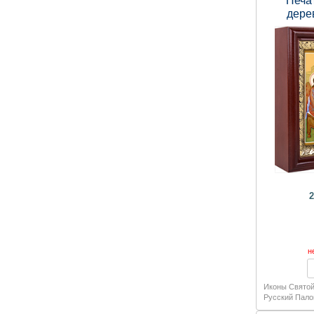
Печат
дере
210
2
н
Иконы Святой
Русский Пало