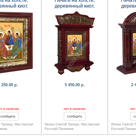
ь на холсте,
Печать на холсте,
Печать
вянный киот.
деревянный киот.
дерев
х180х60 мм.
430х310х70 мм.
240х
 250.00 р.
5 450.00 р.
2 
ет в наличии
нет в наличии
нет
 Троицы
,
Мастерская
Иконы Святой Троицы
,
Мастерская
Иконы Святой 
мник
Русский Паломник
Русский Палом