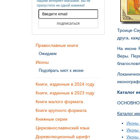
нашем интернет-магазине. Вы не
пропустите ни одной новинки!
Троице-Сер
друга, каж
Православные книги
На иконе 
Ожидаем
Веры. Перв
Иконы
благословл
Подобрать киот к иконе
Локанично
иконограф
Книги, изданные в 2024 году
Каталог и
Книги, изданные в 2023 году
Книги малого формата
ОСНОВНОЙ
Книги крупного формата
Каталог ик
Книжные серии
Иконы 
Церковнославянский язык
Иконы 
Дореволюционный шрифт
Иконы 