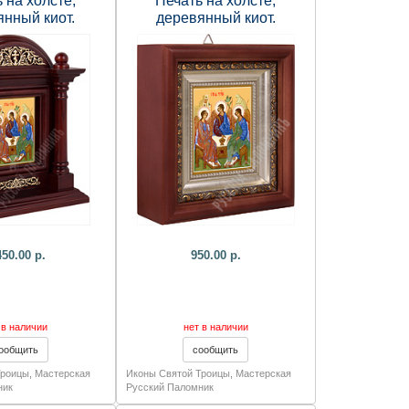
 на холсте,
Печать на холсте,
янный киот.
деревянный киот.
195х75 мм.
180х165х60 мм.
450.00 р.
950.00 р.
 в наличии
нет в наличии
Троицы
,
Мастерская
Иконы Святой Троицы
,
Мастерская
ник
Русский Паломник