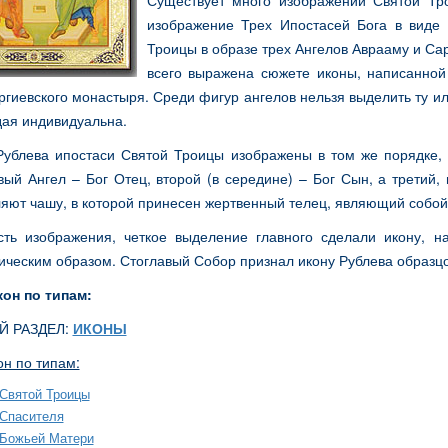
Существует много изображений Святой Тр
изображение Трех Ипостасей Бога в виде 
Троицы в образе трех Ангелов Аврааму и Са
всего выражена сюжете иконы, написанно
гиевского монастыря. Среди фигур ангелов нельзя выделить ту или
дая индивидуальна.
Рублева ипостаси Святой Троицы изображены в том же порядке,
ый Ангел – Бог Отец, второй (в середине) – Бог Сын, а третий,
яют чашу, в которой принесен жертвенный телец, являющий собой
сть изображения, четкое выделение главного сделали икону,
ическим образом. Стоглавый Собор признал икону Рублева образц
кон по типам:
 РАЗДЕЛ:
ИКОНЫ
он по типам:
Святой Троицы
Спасителя
Божьей Матери