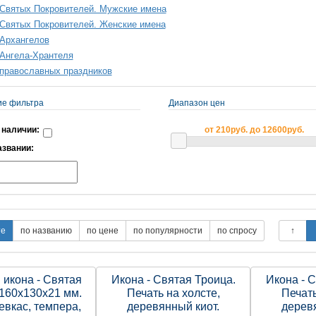
Святых Покровителей. Мужские имена
Святых Покровителей. Женские имена
Архангелов
Ангела-Хрантеля
православных праздников
ие фильтра
Диапазон цен
 наличии:
от 210руб. до 12600руб.
азвании:
 икона - Святая
Икона - Святая Троица.
Икона - 
 160х130х21 мм.
Печать на холсте,
Печать
евкас, темпера,
деревянный киот.
дерев