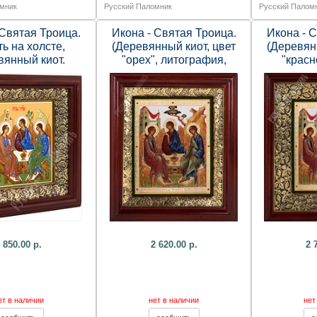
мник
Русский Паломник
Русский Палом
 Святая Троица.
Икона - Святая Троица.
Икона - 
ь на холсте,
(Деревянный киот, цвет
(Деревян
вянный киот.
"орех", литография,
"красн
х140х52 мм.
тиснение, стразы, багет,
литограф
стекло. )
стразы, б
 850.00 р.
2 620.00 р.
2 
ет в наличии
нет в наличии
нет