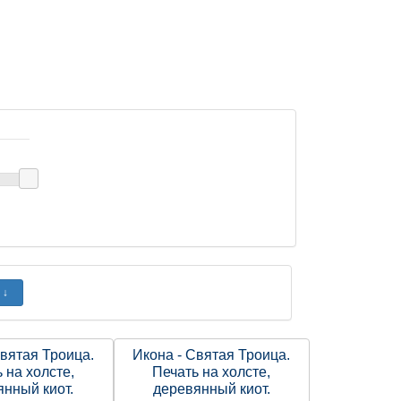
Святая Троица.
Икона - Святая Троица.
 на холсте,
Печать на холсте,
янный киот.
деревянный киот.