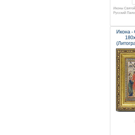
Иконы Святой
Русский Пало
Икона -
180
(Литогр
стразы,