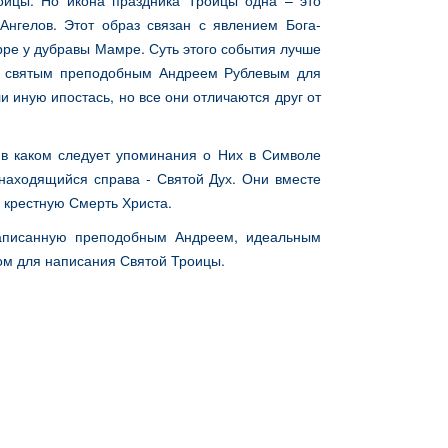
оицы. Но икона праздника Троицы одна – это
Ангелов. Этот образ связан с явлением Бога-
рре у дубравы Мамре. Суть этого события лучше
й святым преподобным Андреем Рублевым для
 иную ипостась, но все они отличаются друг от
 в каком следует упоминания о Них в Символе
 находящийся справа - Святой Дух. Они вместе
 крестную Смерть Христа.
 написанную преподобным Андреем, идеальным
ом для написания Святой Троицы.