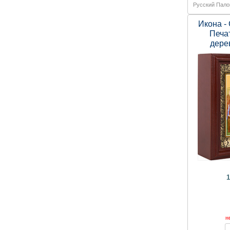
Русский Пало
Икона -
Печат
дере
155
1
н