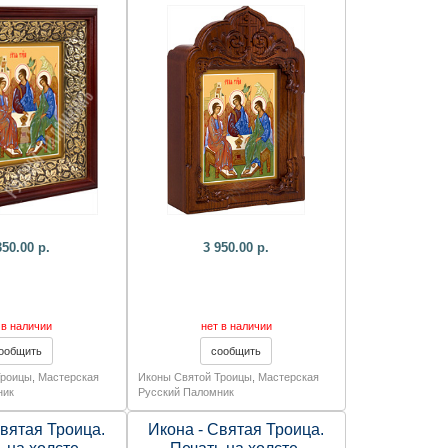
210х60 мм.
350х245х55 мм.
350.00 р.
3 950.00 р.
 в наличии
нет в наличии
Троицы
,
Мастерская
Иконы Святой Троицы
,
Мастерская
ник
Русский Паломник
Святая Троица.
Икона - Святая Троица.