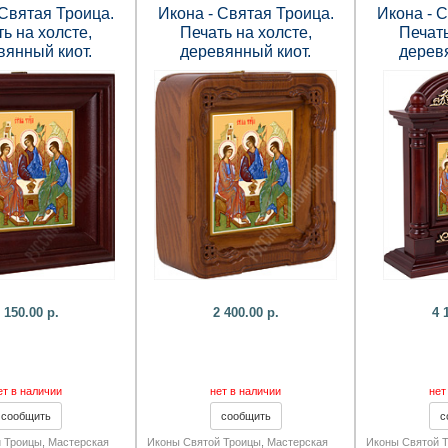
 Святая Троица.
Икона - Святая Троица.
Икона - 
ь на холсте,
Печать на холсте,
Печать
вянный киот.
деревянный киот.
дерев
х140х50 мм.
152х135х52 мм.
360х2
 150.00 р.
2 400.00 р.
4 
ет в наличии
нет в наличии
нет
 Троицы
,
Мастерская
Иконы Святой Троицы
,
Мастерская
Иконы Святой 