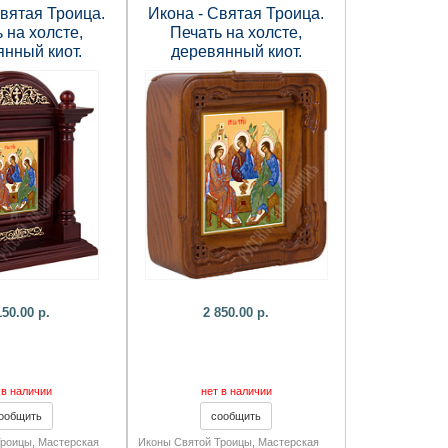
Святая Троица.
Икона - Святая Троица.
 на холсте,
Печать на холсте,
янный киот.
деревянный киот.
75х106 мм.
216х187х58 мм.
150.00 р.
2 850.00 р.
 в наличии
нет в наличии
Троицы
,
Мастерская
Иконы Святой Троицы
,
Мастерская