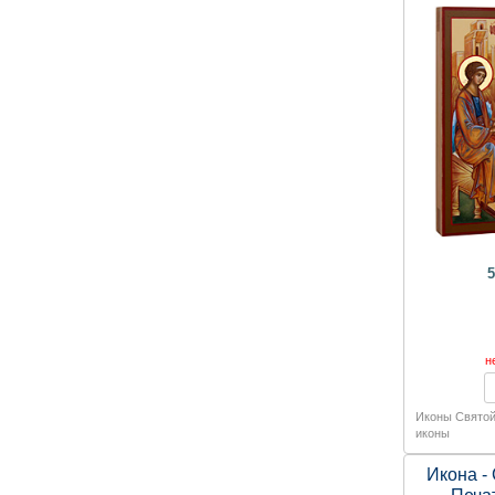
руч
5
н
Иконы Святой
иконы
Икона -