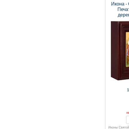
Икона -
Печат
дере
160
1
н
Иконы Святой