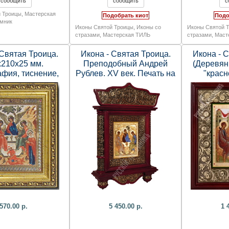
 Троицы
,
Мастерская
Подобрать киот
Подо
мник
Иконы Святой Троицы
,
Иконы со
Иконы Святой 
стразами
,
Мастерская ТИЛЬ
стразами
,
Маст
 Святая Троица.
Икона - Святая Троица.
Икона - 
х210х25 мм.
Преподобный Андрей
(Деревян
афия, тиснение,
Рублев. XV век. Печать на
"красн
 багет, стекло).
холсте, деревянный киот.
литограф
430х310х70 мм.
стразы, б
570.00 р.
5 450.00 р.
1 