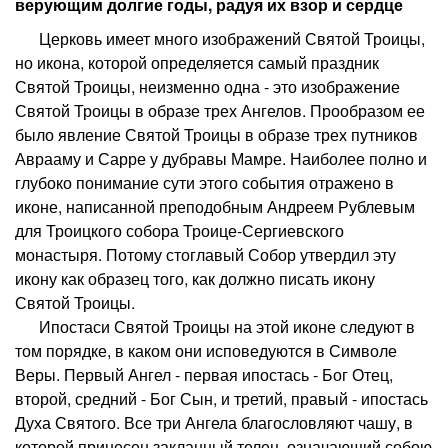
верующим долгие годы, радуя их взор и сердце
Церковь имеет много изображений Святой Троицы,
но икона, которой определяется самый праздник
Святой Троицы, неизменно одна - это изображение
Святой Троицы в образе трех Ангелов. Прообразом ее
было явление Святой Троицы в образе трех путников
Аврааму и Сарре у дубравы Мамре. Наиболее полно и
глубоко понимание сути этого события отражено в
иконе, написанной преподобным Андреем Рублевым
для Троицкого собора Троице-Сергиевского
монастыря. Потому стоглавый Собор утвердил эту
икону как образец того, как должно писать икону
Святой Троицы.
Ипостаси Святой Троицы на этой иконе следуют в
том порядке, в каком они исповедуются в Символе
Веры. Первый Ангел - первая ипостась - Бог Отец,
второй, средний - Бог Сын, и третий, правый - ипостась
Духа Святого. Все три Ангела благословляют чашу, в
которой принесен закланный телец, означающий собою